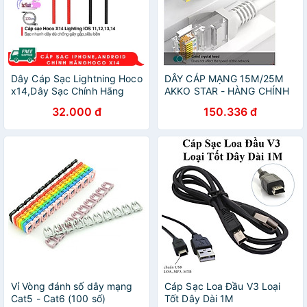
Dây Cáp Sạc Lightning Hoco
DÂY CÁP MẠNG 15M/25M
x14,Dây Sạc Chính Hãng
AKKO STAR - HÀNG CHÍNH
truyền tải dữ liệu tốt,thích
HÃNG
32.000 đ
150.336 đ
hợp các đời máy iphone 6G
Tới 12promax/
Vỉ Vòng đánh số dây mạng
Cáp Sạc Loa Đầu V3 Loại
Cat5 - Cat6 (100 số)
Tốt Dây Dài 1M