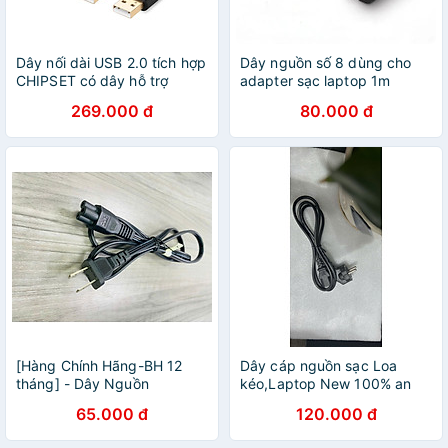
Dây nối dài USB 2.0 tích hợp
Dây nguồn số 8 dùng cho
CHIPSET có dây hỗ trợ
adapter sạc laptop 1m
nguồn dài 5M UGREEN
Ugreen 159OL40312CD
269.000 đ
80.000 đ
20213 - Hàng chính hãng
Hàng chính hãng
[Hàng Chính Hãng-BH 12
Dây cáp nguồn sạc Loa
tháng] - Dây Nguồn
kéo,Laptop New 100% an
ME301N - VAC5SN |
toàn, tiện lợi- Hàng Chính
65.000 đ
120.000 đ
2x0.5mm² | 2.5A – 250V -
Hãng
dài 1.2m