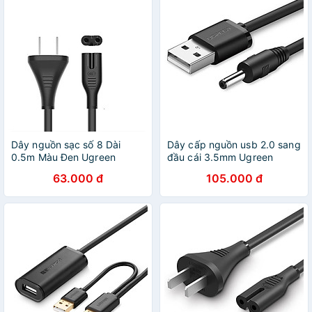
Dây nguồn sạc số 8 Dài
Dây cấp nguồn usb 2.0 sang
0.5m Màu Đen Ugreen
đầu cái 3.5mm Ugreen
ACC40311CD159 Hàng
376CN10376GK Hàng chính
63.000 đ
105.000 đ
chính hãng
hãng