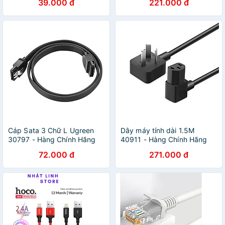
39.000 đ
221.000 đ
5.5Mm Dài 1M
ACC30820LP121 Hàng
chính hãng
Cáp Sata 3 Chữ L Ugreen
Dây máy tính dài 1.5M
30797 - Hàng Chính Hãng
40911 - Hàng Chính Hãng
72.000 đ
271.000 đ