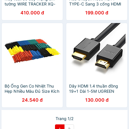
tường WIRE TRACKER XQ-
TYPE-C Sang 3 cổng HDMI
350 chất lượng cao
và USB 3.0 và TYPE-C.
410.000 đ
199.000 đ
Bộ Ống Gen Co Nhiệt Thu
Dây HDMI 1.4 thuần đồng
Hẹp Nhiều Màu Đủ Size Kích
19+1 Dài 1-5M UGREEN
Thước Giúp Cách Điện Bảo
HD104 - Hàng chính hãng
24.540 đ
130.000 đ
Vệ Dây Cáp (Chất Liệu PE
Polyolefin) Giúp Sửa Chữa
Dây Điện Nhanh Chóng -
Hàng Nhập Khẩu
Trang 1/2