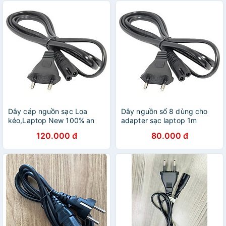
Dây cáp nguồn sạc Loa
Dây nguồn số 8 dùng cho
kéo,Laptop New 100% an
adapter sạc laptop 1m
toàn, tiện lợi - Hàng chính
159OL40312CD Màu Đen
120.000 đ
80.000 đ
Hãng
Hàng Nhập Khẩu