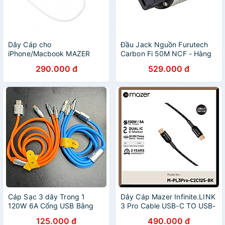
Dây Cáp cho
Đầu Jack Nguồn Furutech
iPhone/Macbook MAZER
Carbon Fi 50M NCF - Hàng
Infinite.LINK 3 PD60W USB-
Chính Hãng
290.000 đ
529.000 đ
C to USB-C 2M cable - Hàng
Chính Hãng
Cáp Sạc 3 dây Trong 1
Dây Cáp Mazer Infinite.LINK
120W 6A Cổng USB Bằng
3 Pro Cable USB-C TO USB-
Silicone Và Hợp Kim Kẽm
C hỗ trợ sạc cho thiết bị lên
125.000 đ
490.000 đ
Sạc Nhanh Bảo hành 12
tới 100W Hàng Chính Hãngh