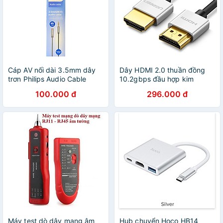
Cáp AV nối dài 3.5mm dây
Dây HDMI 2.0 thuần đồng
trơn Philips Audio Cable
10.2gbps đầu hợp kim
SWA4231 - Hàng chính hãng
UGREEN HD117 - Hàng
100.000 đ
296.000 đ
chính hãng
Máy test dò dây mạng âm
Hub chuyển Hoco HB14