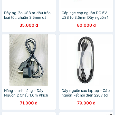
Dây nguồn USB ra đầu tròn
Cáp sạc cáp nguồn DC 5V
loại tốt, chuẩn 3.5mm dài
USB to 3.5mm Dây nguồn 1
120cm
đầu USB ra đầu tròn cỡ
35.000 đ
80.000 đ
trung 3.5mm - Hàng Nhập
Khẩu
Hàng chính hãng - Dây
Dây nguồn sạc laptop - Cáp
Nguồn 2 Chấu 1.6m Phích
nguồn kết nối điện 220v tới
Cắm Tải Cao 16A 250V
cục sạc laptop - Cáp dây
71.000 đ
79.000 đ
Dùng Cho Máy Tính, Nồi
sạc nguồn laptop - Hàng
Cơm Điện Thiết Bị Điện Bảo
chính hãng
Hành 12 Tháng