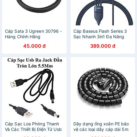
Cáp Sata 3 Ugreen 30796 -
Cáp Baseus Flash Series 3
Hàng Chính Hãng
Sạc Nhanh 3in1 Đa Năng
100W ( Type-C to 3* Type-
45.000 đ
389.000 đ
C ) dài 1.5M- Hàng Chính
Hãng
Cáp Sạc Loa Phóng Thanh
Dây dạng ống xoắn PE bảo
Và Các Thiết Bị Điện Tử Usb
vệ các loại dây cáp dài 5m
Ra Jack Đầu Tròn Lớn
đường kính 25mm Ugreen