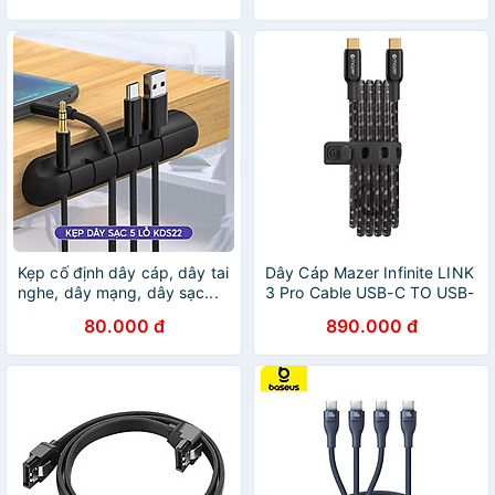
Tháng
Kẹp cố định dây cáp, dây tai
Dây Cáp Mazer Infinite LINK
nghe, dây mạng, dây sạc...
3 Pro Cable USB-C TO USB-
giúp gọn không gian 5 rãnh
C HDMI4K/60Hz USB-C TO
80.000 đ
890.000 đ
Màu ĐEN - Hàng chính hãng
USB-C,dành cho Sạc và
đồng bộ hóa điện thoại
Hàng Chính Hãng