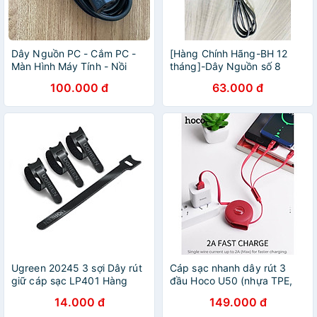
Dây Nguồn PC - Cắm PC -
[Hàng Chính Hãng-BH 12
Màn Hình Máy Tính - Nồi
tháng]-Dây Nguồn số 8
Cơm Điện. Hàng Nhập Khẩu
2x0.75mm² 2.5A 220V|dài
100.000 đ
63.000 đ
, màu Đen
1.6m|Chuẩn Châu Âu
Ugreen 20245 3 sợi Dây rút
Cáp sạc nhanh dây rút 3
giữ cáp sạc LP401 Hàng
đầu Hoco U50 (nhựa TPE,
chính Hãng
2.0A, dài 1m, không Data)
14.000 đ
149.000 đ