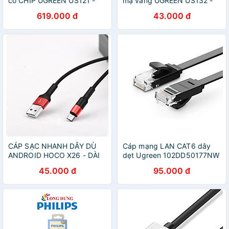
có CHIP UGREEN US121 -
mạ vàng UGREEN US132 -
Hàng chính hãng
Hàng chính hãng
619.000 đ
43.000 đ
CÁP SẠC NHANH DÂY DÙ
Cáp mạng LAN CAT6 dây
ANDROID HOCO X26 - DÀI
dẹt Ugreen 102DD50177NW
1.0M - MÀU ĐEN/ VÀNG/ ĐỎ
8M màu Đen hàng chính
45.000 đ
95.000 đ
hãng