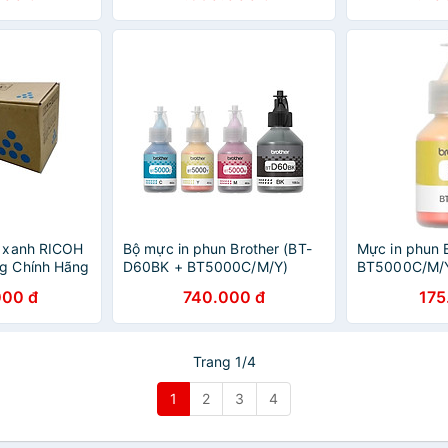
 xanh RICOH
Bộ mực in phun Brother (BT-
Mực in phun 
g Chính Hãng
D60BK + BT5000C/M/Y)
BT5000C/M/Y
hãng
000 đ
740.000 đ
175
Trang 1/4
1
2
3
4