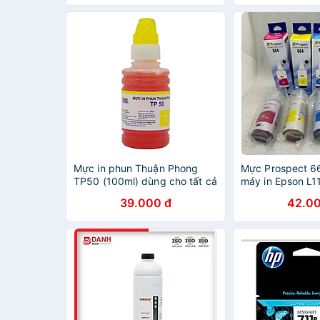
TẶNG 1 CHAI)
HÀNG NHẬP KH
Mực in phun Thuận Phong
Mực Prospect 6
TP50 (100ml) dùng cho tất cả
máy in Epson L11
các dòng máy in phun Epson,
L210, L220, L30
39.000 đ
42.00
HP, Canon - Hàng Chính Hãng
L350, L650, L6
- Vàng
trong lượng 70m
chính hãng