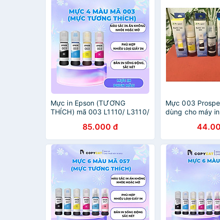
Mực in Epson (TƯƠNG
Mực 003 Prospe
THÍCH) mã 003 L1110/ L3110/
dùng cho máy in
L3150/ L4150/ L3210,.(MUA
/ L3110 / L3150 
85.000 đ
44.00
COMBO TẶNG 1 CHAI)
L3210 / L1250 /
chính hãng