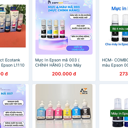
ct Ecotank
Mực In Epson mã 003 (
HCM- COMBO
 Epson L1110
CHÍNH HÃNG ) Cho Máy
màu Epson 0
/ L1210 /
L1110/L3110/L3150/L5190/L1216/l1210/L3216/L3210/L3250/L3256/L3210
cho máy in L
0 đ
200.000 đ
273
 L3250 - hàng
L3150/ L5190
L3216/ L3210
L3256/ L529
khẩu.