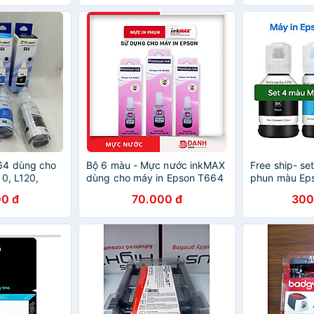
ẨU
HÀNG NHẬP KHẨU
64 dùng cho
Bộ 6 màu - Mực nước inkMAX
Free ship- se
0, L120,
dùng cho máy in Epson T664
phun màu Ep
0, L310,
L300 / L310 / L350 / L360 /
cho máy
0 đ
70.000 đ
300
55, L1300
L1300 / L100 / L120 / L200 /
L4150/L4160
l - Hàng
L210 / L565 ... - HÀNG NHẬP
hàng nhập kh
KHẨU