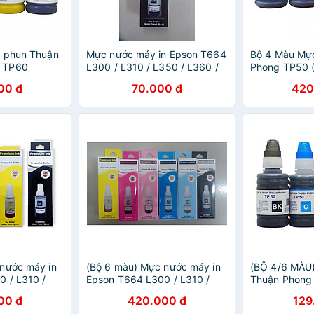
n phun Thuận
Mực nước máy in Epson T664
Bộ 4 Màu Mực
 TP60
L300 / L310 / L350 / L360 /
Phong TP50 
o máy in
L1300 / L100 / L120 / L200 /
cho máy in p
00 đ
70.000 đ
420
ng Chính
L210 / L565 ... -70ML-HÀNG
Canon - Hàng
NHẬP KHẨU
nước máy in
(Bộ 6 màu) Mực nước máy in
(BỘ 4/6 MÀU)
 / L310 /
Epson T664 L300 / L310 /
Thuận Phong
300 / L100 /
L350 / L360 / L1300 / L100 /
dùng cho máy
00 đ
420.000 đ
129
0 / L565 ... -
L120 / L200 / L210 / L565 ... -
HP, Canon - 