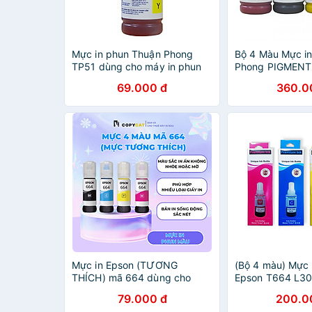
Mực in phun Thuận Phong
Bộ 4 Màu Mực i
TP51 dùng cho máy in phun
Phong PIGMENT
Epson L800 / L801 / L810 /
(100ml) dùng ch
69.000 đ
360.0
L850 - Hàng Chính Hãng
phun Epson - Hà
Hãng
Mực in Epson (TƯƠNG
(Bộ 4 màu) Mực 
THÍCH) mã 664 dùng cho
Epson T664 L300
máy L100, L200, L110, L210,
L350 / L360 / L1
79.000 đ
200.0
L300, L350,,.(MUA COMBO
L120 / L200 / L21