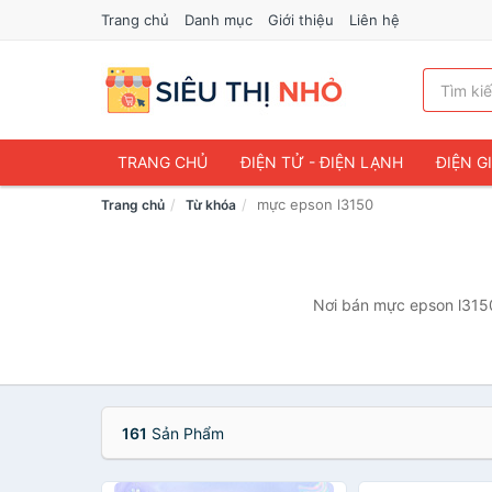
Trang chủ
Danh mục
Giới thiệu
Liên hệ
TRANG CHỦ
ĐIỆN TỬ - ĐIỆN LẠNH
ĐIỆN G
mực epson l3150
Trang chủ
Từ khóa
Nơi bán mực epson l3150 
161
Sản Phẩm