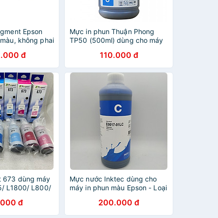
igment Epson
Mực in phun Thuận Phong
 màu, không phai
TP50 (500ml) dùng cho máy
pson L15150
in phun Epson, HP, Canon
.000 đ
110.000 đ
0 L6580 Hàng
t 673 dùng máy
Mực nước Inktec dùng cho
5/ L1800/ L800/
máy in phun màu Epson - Loại
ượng 70ml -
1 lít (1.000ml) - Hàng chính
.000 đ
200.000 đ
ãng
hãng