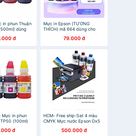
 in phun Thuận
Mực in Epson (TƯƠNG
(500ml) dùng
THÍCH) mã 664 dùng cho
hun Epson, HP,
máy L100, L200, L110, L210,
.000 đ
79.000 đ
 Chính Hãng
L300, L350,,.(MUA COMBO
TẶNG 1 CHAI)
 Mực in phun
HCM- Free ship-Set 4 màu
 TP50 (100ml)
CMYK Mực nước Epson Dx5
 in phun Epson,
I3200 loại 1 lít - Tiết kiệm chi
.000 đ
500.000 đ
Hàng Chính Hãng
phí, hàng nhập khẩu.