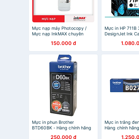
Mực nạp máy Photocopy /
Mực in HP 711B 
Mực nạp InkMAX chuyên
DesignJet Ink Ca
dụng nạp được cho các dòng
(3WX00A) thay 
150.000 đ
1.080.
máy Photocopy RICOH
CZ129A - Hàng 
Mực in phun Brother
Mực in trắng đe
BTD60BK - Hàng chính hãng
Hàng chính hãn
250.000 đ
1.250.