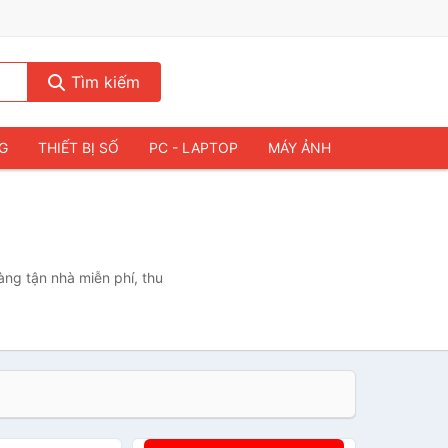
Tìm kiếm
NG
THIẾT BỊ SỐ
PC - LAPTOP
MÁY ẢNH
)
àng tận nhà miễn phí, thu