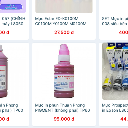
ã 057 (CHÍNH
Mực Estar ED-K0100M
SET Mực in p
 máy L8050,
C0100M Y0100M M0100M
008 siêu bền
dùng cho máy in Epson Epson
cho máy in E
00 đ
27.500 đ
400
L310, L110, L120, L805, L800
L15160 L657
T60 - hàng chính hãng
Nhập Khẩu
uận Phong
Mực in phun Thuận Phong
Mực Prospec
 phai) TP60
PIGMENT (không phai) TP60
in Epson L80
áy in phun
(100ml) dùng cho máy in
L850 trọng l
00 đ
95.000 đ
44
phun Epson
Hàng chính h