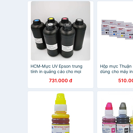
HCM-Mực UV Epson trung
Hộp mực Thuận
tính in quảng cáo cho mọi
dùng cho máy i
chất liệu,chai 1L cho
Stylus Photo 13
731.000 đ
510.0
printhead Epson DX5 DX7
Hàng Chính Hãn
I3200-U1 TX800 XP600
1390, hàng nhập khẩu