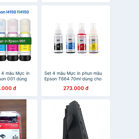
t 4 màu Mực in
Set 4 màu Mực in phun màu
son 001 dùng
Epson T664 70ml dùng cho
máy in L100, L110, L120,
.000 đ
273.000 đ
/L6160/L6170/L6190/L4260/L4266/L6260/L6270/L6290/L14150,
L200, L210, L220, L300,
ẩu.
L310, L350, L355, L360,
L361, L365, ,L380, L385,
L405, L455, L485, L550,
L555, L565, L1300, hàng
nhập khẩu.