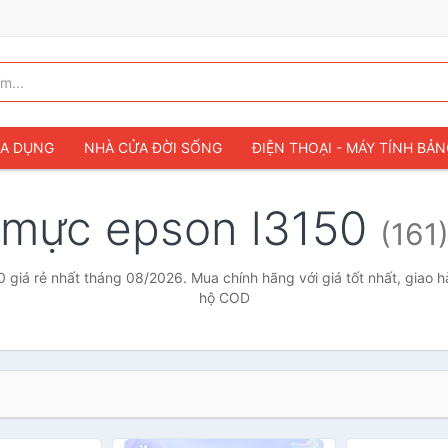
IA DỤNG
NHÀ CỬA ĐỜI SỐNG
ĐIỆN THOẠI - MÁY TÍNH BẢ
mực epson l3150
(161
giá rẻ nhất tháng 08/2026. Mua chính hãng với giá tốt nhất, giao h
hộ COD