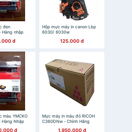
c đen
Hộp mực máy in canon Lbp
 Hàng nhập
6030/ 6030w
.000 đ
125.000 đ
ực màu YMCKO
Mực máy in màu đỏ RICOH
 Hàng Nhập
C360DNw - Chính Hãng
0.000 đ
1.950.000 đ