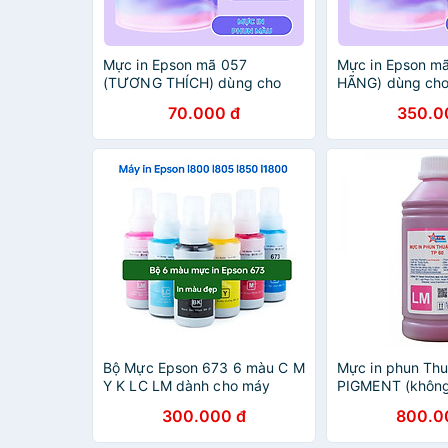
Mực in Epson mã 057
Mực in Epson m
(TƯƠNG THÍCH) dùng cho
HÃNG) dùng cho
máy L8050, L18050
L18050
70.000 đ
350.0
Bộ Mực Epson 673 6 màu C M
Mực in phun Th
Y K LC LM dành cho máy
PIGMENT (không
Epson
(1L) dùng cho m
300.000 đ
800.0
1390/1400/1430/L1800/L805/L800/L850-
Epson
Hàng nhập khẩu