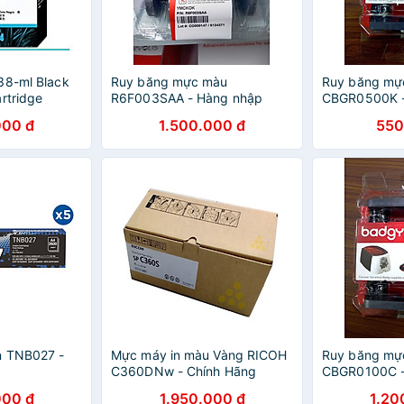
38-ml Black
Ruy băng mực màu
Ruy băng mự
rtridge
R6F003SAA - Hàng nhập
CBGR0500K -
cho mã mực
khẩu
khẩu
000 đ
1.500.000 đ
550
chính hãng
n TNB027 -
Mực máy in màu Vàng RICOH
Ruy băng m
g
C360DNw - Chính Hãng
CBGR0100C -
Khẩu
000 đ
1.950.000 đ
1.20