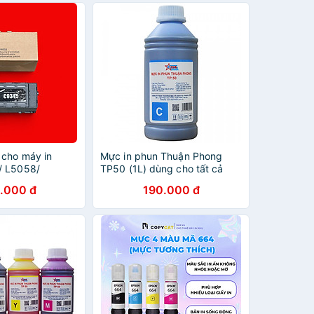
 cho máy in
Mực in phun Thuận Phong
/ L5058/
TP50 (1L) dùng cho tất cả
70/ L6578/
các dòng máy in phun Epson,
.000 đ
190.000 đ
88/
HP, Canon
 ( Hàng nhập