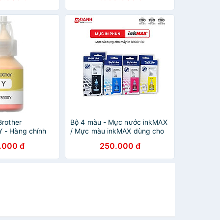
Brother
Bộ 4 màu - Mực nước inkMAX
 - Hàng chính
/ Mực màu inkMAX dùng cho
máy in phun Brother T300,
.000 đ
250.000 đ
T310,T500, T510W, T700,
T710W, T810W, T910W,
T4000, T4500DW