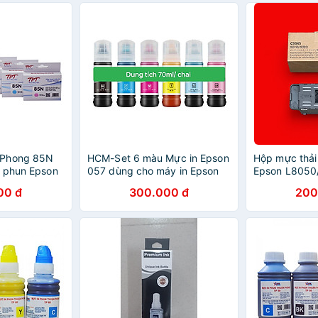
 Phong 85N
HCM-Set 6 màu Mực in Epson
Hộp mực thải
n phun Epson
057 dùng cho máy in Epson
Epson L8050
90/ T60 -
L18050, L1800, L800 L8050
L15058/ L65
00 đ
300.000 đ
200
g
cung cấp giải pháp in chất
L6558/ L151
lượng cao rõ nét, hàng nhập
C7000/C8000
khẩu.
khẩu )