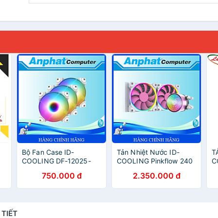
Bộ Fan Case ID-
Tản Nhiệt Nước ID-
T
COOLING DF-12025-
COOLING Pinkflow 240
C
ed
ARGB TRIO SNOW
Diamond (màu hồng) –
R
750.000 đ
2.350.000 đ
H
(3pcs Pack) - Hàng
Hàng Chính Hãng
Chính Hãng
 TIẾT