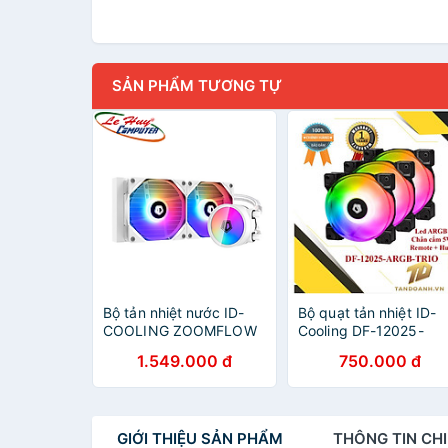
SẢN PHẨM TƯƠNG TỰ
Bộ tản nhiệt nước ID-
Bộ quạt tản nhiệt ID-
COOLING ZOOMFLOW
Cooling DF-12025-
240-XT SNOW ARGB -
ARGB-TRIO RGB Fan l
1.549.000 đ
750.000 đ
Hàng Chính hãng
ARBG 5V-HÀNG CHÍN
HÃNG
GIỚI THIỆU
SẢN PHẨM
THÔNG TIN
CHI