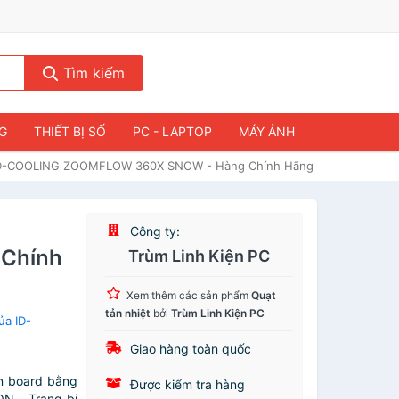
Tìm kiếm
NG
THIẾT BỊ SỐ
PC - LAPTOP
MÁY ẢNH
D-COOLING ZOOMFLOW 360X SNOW - Hàng Chính Hãng
Công ty:
Chính
Trùm Linh Kiện PC
Xem thêm các sản phẩm
Quạt
tản nhiệt
bởi
Trùm Linh Kiện PC
ủa ID-
Giao hàng toàn quốc
n board bằng
Được kiểm tra hàng
N… Trang bị