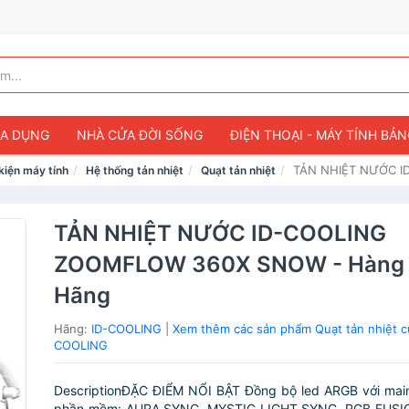
IA DỤNG
NHÀ CỬA ĐỜI SỐNG
ĐIỆN THOẠI - MÁY TÍNH BẢ
TẢN NHIỆT NƯỚC I
 kiện máy tính
Hệ thống tản nhiệt
Quạt tản nhiệt
TẢN NHIỆT NƯỚC ID-COOLING
ZOOMFLOW 360X SNOW - Hàng 
Hãng
Hãng:
ID-COOLING
|
Xem thêm các sản phẩm Quạt tản nhiệt c
COOLING
DescriptionĐẶC ĐIỂM NỔI BẬT Đồng bộ led ARGB với mai
phần mềm: AURA SYNC, MYSTIC LIGHT SYNC, RGB FUSIO