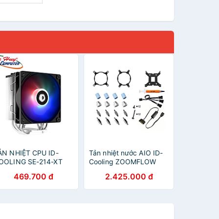
ẢN NHIỆT CPU ID-
Tản nhiệt nước AIO ID-
OOLING SE-214-XT
Cooling ZOOMFLOW
GB -Hàng Chính Hãng
360-XT ARGB (Hỗ trợ
469.700 đ
2.425.000 đ
socket 1700) - Hàng
chính hãng