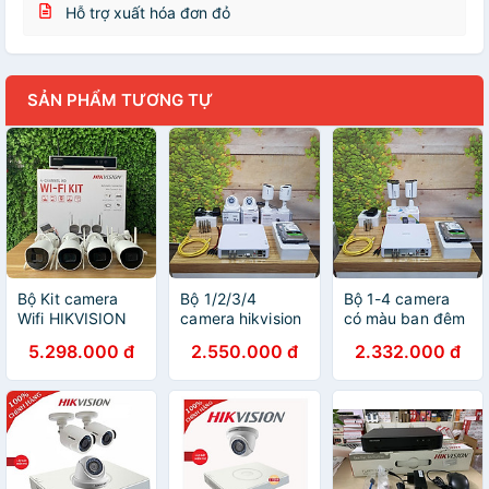
Hỗ trợ xuất hóa đơn đỏ
SẢN PHẨM TƯƠNG TỰ
Bộ Kit camera
Bộ 1/2/3/4
Bộ 1-4 camera
Wifi HIKVISION
camera hikvision
có màu ban đêm
NK42W0H(D) (4
ngoài trời 2MP
2MP Hikvision -
5.298.000 đ
2.550.000 đ
2.332.000 đ
CAMERA + 1 Đầu
full hd vỏ nhựa -
Hàng chính hãng
ghi + 1 Ổ cứng
Hàng chính hãng
1.000 GB) - Hàng
chính hãng