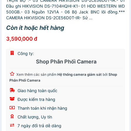
TRỌN BỘ :- 03 CAMERA HIKVISION DS-2CE56D0T-IR.- 01
Đầu ghi HIKVISION DS-7104HQHI-K1- 01 HDD WESTERN WD
500GB.- 03 Nguồn 12V1A - 06 Bộ Jack BNC lõi đồng.***
CAMERA HIKVISION DS-2CE56D0T-IR- Sử ...
Còn ít hoặc hết hàng
3,590,000 đ
Công ty:
Shop Phân Phối Camera
Xem thêm các sản phẩm
Hệ thống camera giám sát
bởi
Shop
Phân Phối Camera
Giao hàng toàn quốc
Được kiểm tra hàng
Thanh toán khi nhận hàng
Chất lượng, Uy tín
7 ngày đổi trả dễ dàng