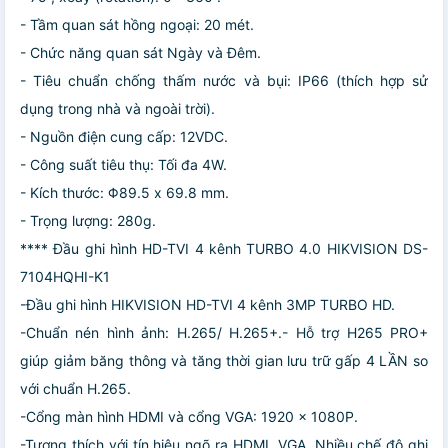
- Tầm quan sát hồng ngoại: 20 mét.
- Chức năng quan sát Ngày và Đêm.
- Tiêu chuẩn chống thấm nước và bụi: IP66 (thích hợp sử
dụng trong nhà và ngoài trời).
- Nguồn điện cung cấp: 12VDC.
- Công suất tiêu thụ: Tối đa 4W.
- Kích thước: Φ89.5 x 69.8 mm.
- Trọng lượng: 280g.
**** Đầu ghi hình HD-TVI 4 kênh TURBO 4.0 HIKVISION DS-
7104HQHI-K1
-Đầu ghi hình HIKVISION HD-TVI 4 kênh 3MP TURBO HD.
-Chuẩn nén hình ảnh: H.265/ H.265+.- Hỗ trợ H265 PRO+
giúp giảm băng thông và tăng thời gian lưu trữ gấp 4 LẦN so
với chuẩn H.265.
-Cổng màn hình HDMI và cổng VGA: 1920 x 1080P.
-Tương thích với tín hiệu ngõ ra HDMI, VGA. Nhiều chế độ ghi