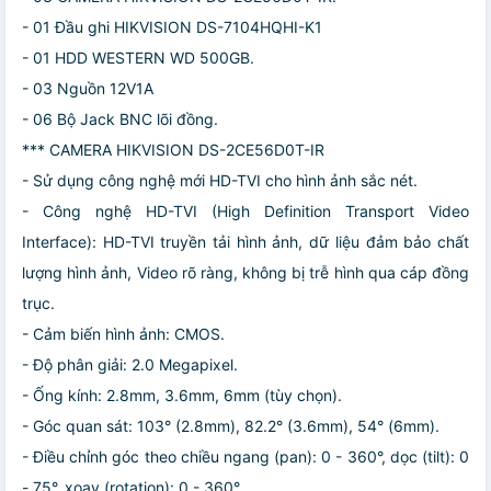
- 01 Đầu ghi HIKVISION DS-7104HQHI-K1
- 01 HDD WESTERN WD 500GB.
- 03 Nguồn 12V1A
- 06 Bộ Jack BNC lõi đồng.
*** CAMERA HIKVISION DS-2CE56D0T-IR
- Sử dụng công nghệ mới HD-TVI cho hình ảnh sắc nét.
- Công nghệ HD-TVI (High Definition Transport Video
Interface): HD-TVI truyền tải hình ảnh, dữ liệu đảm bảo chất
lượng hình ảnh, Video rõ ràng, không bị trễ hình qua cáp đồng
trục.
- Cảm biến hình ảnh: CMOS.
- Độ phân giải: 2.0 Megapixel.
- Ống kính: 2.8mm, 3.6mm, 6mm (tùy chọn).
- Góc quan sát: 103° (2.8mm), 82.2° (3.6mm), 54° (6mm).
- Điều chỉnh góc theo chiều ngang (pan): 0 - 360°, dọc (tilt): 0
- 75°, xoay (rotation): 0 - 360°.