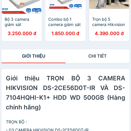
Bộ 3 camera
Combo bộ 1
Trọn bộ 5
giám sát
camera giám sát
camera Hikvision
hikvision hd-
hikvision hd-
2.0 Megapixel -
3.250.000 đ
1.850.000 đ
4.390.000 đ
HÀNG CHÍNH
hàng chính hãng
Hàng chính hãng
HÃNG
GIỚI THIỆU
CHI TIẾT
Giới thiệu TRỌN BỘ 3 CAMERA
HIKVISION DS-2CE56D0T-IR VÀ DS-
7104HQHI-K1+ HDD WD 500GB (Hàng
chính hãng)
TRỌN BỘ :
- 03 CAMERA HIKVISION DS-2CE56D0T-IR.