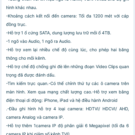
hình khác nhau.
-Khoảng cách kết nối đến camera: Tối đa 1200 mét với cáp
đồng trục.
-Hỗ trợ 1 ổ cứng SATA, dung lượng lưu trữ mỗi ổ 4TB.
-1 ngõ vào Audio, 1 ngõ ra Audio.
-Hỗ trợ xem lại nhiều chế độ cùng lúc, cho phép hai băng
thông cho mỗi kênh.
-Hỗ trợ chế độ chống ghi đè lên những đoạn Video Clips quan
trọng đã được đánh dấu.
-Tìm kiếm trực quan.-Có thể chỉnh thứ tự các ô camera trên
màn hình. Xem qua mạng chất lượng cao.-Hỗ trợ xem bằng
điện thoại di động: iPhone, iPad và hệ điều hành Android
.-Đầu ghi hình hỗ trợ 4 loại camera: HDTVI/ HDCVI/ AHD,
camera Analog và camera IP.
-Hỗ trợ thêm 1camera IP độ phân giải 6 Megapixel (tối đa 6
camera IP khi giảm số kênh TVI).