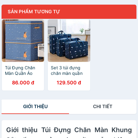
SẢN PHẨM TƯƠNG TỰ
Túi Đựng Chăn
Set 3 túi đựng
Màn Quần Áo
chăn màn quần
hình chữ nhật
áo chống thấm -
86.000 đ
129.500 đ
màu ngẫu nhiên
GIỚI THIỆU
CHI TIẾT
Giới thiệu Túi Đựng Chăn Màn Khung