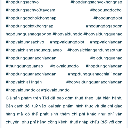
#hopdungsachvo #hopdungsachvokhongnap
#hopdungsachvo3taycam #hopdungdochoi
#hopdungdochoikhongnap #hopdungdolot
#hopdungdolotkhongnap #hodungdogapgon
hopdungquanaogapgon #hopvaidungdo #hopvaidungquanao
#hopvaidungsachvo #hopvaidungdolot #hopvaichiangan
#hopvaichiangandungquanao #hopvaichiangandungaothun
#hopdungquanaochiangan #giodungquanao
#thungdungquanao #giovaidungdo #hopdungchiangan
#hopdungquanaochiangan #hopdungquanaochia11ngan
#hopvaichia11ngăn #hopvaidungquanaochiangan
#hopvaidungdolot #giovaidungdo
Giá sản phẩm trên Tiki đã bao gồm thuế theo luật hiện hành.
Bên cạnh đó, tuỳ vào loại sản phẩm, hình thức và địa chỉ giao
hàng mà có thể phát sinh thêm chi phí khác như phí vận
chuyển, phụ phí hàng cồng kềnh, thuế nhập khẩu (đối với đơn