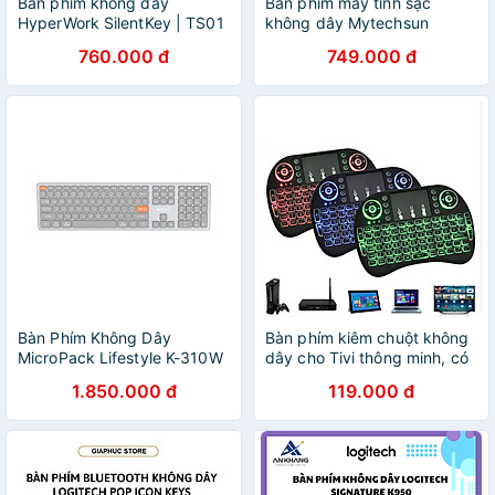
Bàn phím không dây
Bàn phím máy tính sạc
HyperWork SilentKey | TS01
không dây Mytechsun
- Hàng Chính Hãng - Tặng
KBW455- Hàng chính hãng
760.000 đ
749.000 đ
Kèm Bộ Vệ Sinh 4 Món
Bàn Phím Không Dây
Bàn phím kiêm chuột không
MicroPack Lifestyle K-310W
dây cho Tivi thông minh, có
Bàn Phím Cắt Kéo Kiểu Dáng
đèn led 7 màu pin sạc -
1.850.000 đ
119.000 đ
Mỏng Thiết Kế Bằng Nhôm
Hàng chính hãng / Hàng
Hoàn Thiện Cao Cấp Hàng
nhập khẩu
Chính Hãng