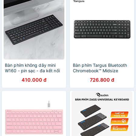
Bàn phím không dây mini
Bàn phím Targus Bluetooth
W160 - pin sạc - đa kết nối
Chromebook™ Midsize
bluetooth 5.0 + 3.0 + Usb
kháng khuẩn – AKB869 -
410.000 đ
726.800 đ
wireless 2.4G hàng nhập
Hàng Chính Hãng
khẩu