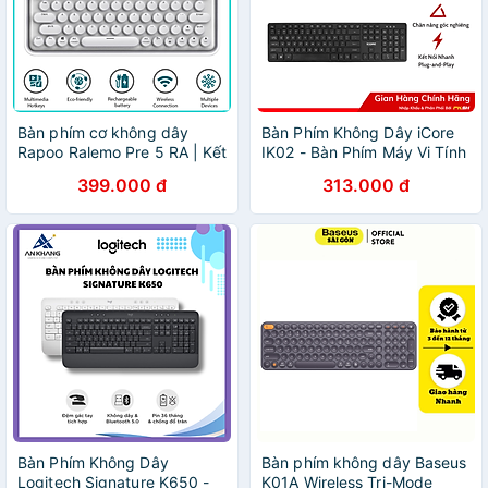
Bàn phím cơ không dây
Bàn Phím Không Dây iCore
Rapoo Ralemo Pre 5 RA | Kết
IK02 - Bàn Phím Máy Vi Tính
nối Bluetooth / Wireless
Full Size Tích Hợp
399.000 đ
313.000 đ
2.4ghz | Pin 4000mAh | Bảo
Multimedia - Hàng chính
hành 1 năm | Hàng Chính
hãng
Hãng
Bàn Phím Không Dây
Bàn phím không dây Baseus
Logitech Signature K650 -
K01A Wireless Tri-Mode