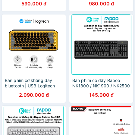
590.000 đ
980.000 đ
Bàn phím cơ không dây
Bàn phím có dây Rapoo
bluetooth | USB Logitech
NK1800 / NK1900 / NK2500
POP KEYS - phím emoji có
| Kết nối cổng USB | Dây dài
2.090.000 đ
145.000 đ
thể tùy chỉnh - Màu
1.8M | Bảo hành 24 tháng -
Hàng Chính Hãng