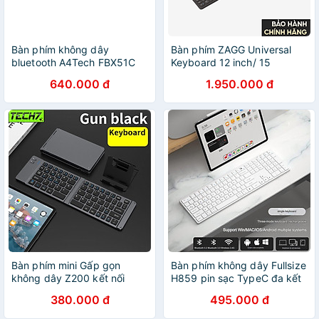
Bàn phím không dây
Bàn phím ZAGG Universal
bluetooth A4Tech FBX51C
Keyboard 12 inch/ 15
Siêu mỏng- Hàng chính
INCH/17 INCH thiết kế mỏng
640.000 đ
1.950.000 đ
hãng
nhẹ, tiện lợi - Hàng chính
hãng
Bàn phím mini Gấp gọn
Bàn phím không dây Fullsize
không dây Z200 kết nối
H859 pin sạc TypeC đa kết
bluetooth 5.2 + 3.0 + Usb
nối bluetooth 5.2 + 3.0 +
380.000 đ
495.000 đ
wireless 2.4g hàng nhập
Usb wireless 2.4G hàng
khẩu
nhập khẩu