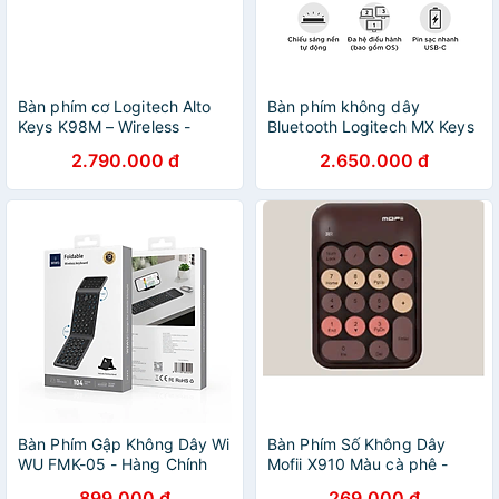
Bàn phím cơ Logitech Alto
Bàn phím không dây
Keys K98M – Wireless -
Bluetooth Logitech MX Keys
GiaPhucStore | Hàng Chính
Mini - Hàng Chính Hãng
2.790.000 đ
2.650.000 đ
Hãng
Bàn Phím Gập Không Dây Wi
Bàn Phím Số Không Dây
WU FMK-05 - Hàng Chính
Mofii X910 Màu cà phê -
Hãng
Hàng Chính Hãng
899.000 đ
269.000 đ