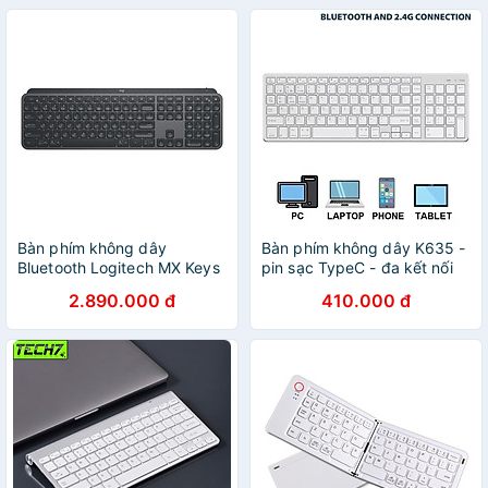
Bàn phím không dây
Bàn phím không dây K635 -
Bluetooth Logitech MX Keys
pin sạc TypeC - đa kết nối
Wireless/ Bluetooth - Hàng
bluetooth 5.0 + 3.0 + Usb
2.890.000 đ
410.000 đ
chính hãng
wireless 2.4g hàng nhập
khẩu