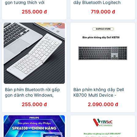
gọn tương thích với
dây Bluetooth Logitech
Windows, Mac, iOS và
MK250 - nhỏ gọn, 1 đầu thu
255.000 đ
719.000 đ
Android kết nối điện thoại,
USB - Hàng chính hãng
laptop, máy tính bảng -
Hàng chính hãng
Bàn phím Bluetooth rời gấp
Bàn phím không dây Dell
gọn dành cho Windows,
KB700 Multi Device -
Mac, iOS và Android kết nối
GiaPhucStore | Hàng Chính
255.000 đ
2.090.000 đ
điện thoại, laptop, máy tính
Hãng
bảng - Hàng chính hãng