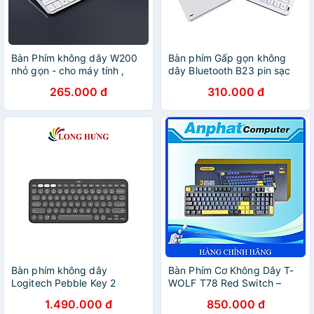
Bàn Phím không dây W200
Bàn phím Gấp gọn không
nhỏ gọn - cho máy tính ,
dây Bluetooth B23 pin sạc
Laptop , điện thoại , máy
TypeC cho máy tính , điện
265.000 đ
310.000 đ
tính bảng hàng nhập khẩu
thoại , máy tính bảng hàng
nhập khẩu
Bàn phím không dây
Bàn Phím Cơ Không Dây T-
Logitech Pebble Key 2
WOLF T78 Red Switch –
K380S - Hàng chính hãng
Hàng Chính Hãng
1.490.000 đ
850.000 đ