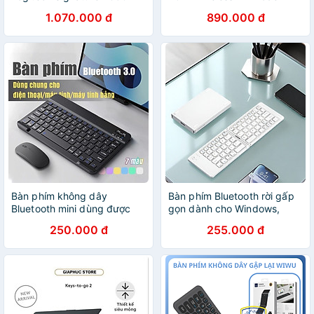
Nhỏ gọn, kê tay tích hợp,
Keyboard B00955503413-
1.070.000 đ
890.000 đ
kết nối Bluetooth & USB Bolt
00- Hàng chính hãng
- Hàng chính hãng
Bàn phím không dây
Bàn phím Bluetooth rời gấp
Bluetooth mini dùng được
gọn dành cho Windows,
cho IOS Android Windows
Mac, iOS và Android kết nối
250.000 đ
255.000 đ
thiết kế nhỏ gọn, không gây
điện thoại, laptop, máy tính
tiếng ồn
bảng - Hàng chính hãng