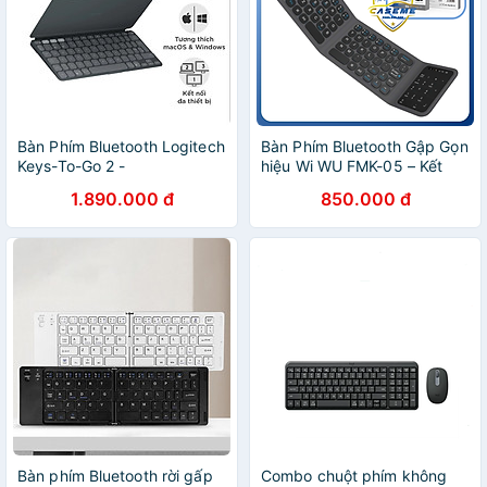
Bàn Phím Bluetooth Logitech
Bàn Phím Bluetooth Gập Gọn
Keys-To-Go 2 -
hiệu Wi WU FMK-05 – Kết
GiaPhucStore | Hàng Chính
Nối Nhanh V5.2, Kèm Túi
1.890.000 đ
850.000 đ
Hãng
Đựng & Giá Đỡ, Pin 40 Giờ –
Hàng Chính Hãng
Bàn phím Bluetooth rời gấp
Combo chuột phím không