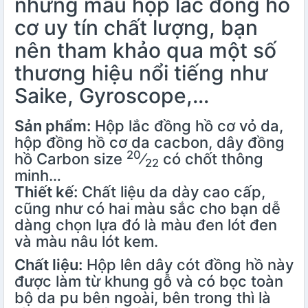
những mẫu hộp lắc đồng hồ
cơ uy tín chất lượng, bạn
nên tham khảo qua một số
thương hiệu nổi tiếng như
Saike, Gyroscope,…
Sản phẩm:
Hộp lắc đồng hồ cơ vỏ da,
hộp đồng hồ cơ da cacbon, dây đồng
20
hồ Carbon size
⁄
có chốt thông
22
minh…
Thiết kế:
Chất liệu da dày cao cấp,
cũng như có hai màu sắc cho bạn dễ
dàng chọn lựa đó là màu đen lót đen
và màu nâu lót kem.
Chất liệu:
Hộp lên dây cót đồng hồ này
được làm từ khung gỗ và có bọc toàn
bộ da pu bên ngoài, bên trong thì là