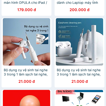
màn hình OPULA cho iPad /
dành cho Laptop máy tính
iPhone / Macbook / Laptop /
Macbook Lens Máy ảnh Điện
179.000 đ
200.000 đ
Smartphone / Lens Camera -
thoại Ipad Kính mắt Tivi -
Hàng Chính Hãng
Hàng Chính Hãng
Bộ dụng cụ vệ sinh tai nghe
Bộ dụng cụ vệ sinh tai nghe
3 trong 1 làm sạch tai nghe,
3 trong 1 làm sạch tai nghe,
chân sạc điện thoại, laptop,
chân sạc điện thoại, laptop,
21.000 đ
21.000 đ
máy tính, máy ảnh đa năng -
máy tính, máy ảnh đa năng -
Hàng chính hãng
Hàng chính hãng