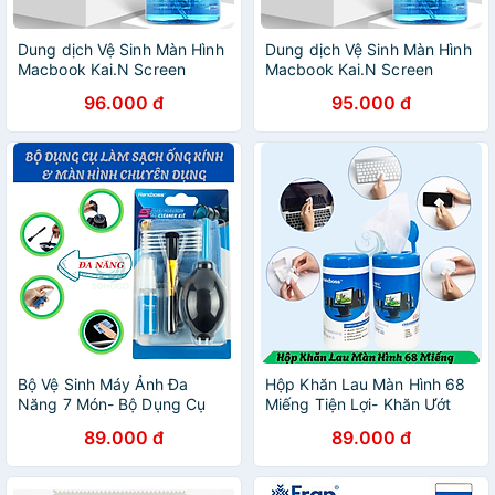
Dung dịch Vệ Sinh Màn Hình
Dung dịch Vệ Sinh Màn Hình
Macbook Kai.N Screen
Macbook Kai.N Screen
Cleaning Kit 200ml Kháng
Cleaning Kit 200ml Kháng
96.000 đ
95.000 đ
Khuẩn Điện Thoại / Máy ảnh
Khuẩn Điện Thoại / Máy ảnh
/ Đồng Hồ / Laptop - HÀNG
/ Đồng Hồ / Laptop - HÀNG
CHÍNH HÃNG
CHÍNH HÃNG
Bộ Vệ Sinh Máy Ảnh Đa
Hộp Khăn Lau Màn Hình 68
Năng 7 Món- Bộ Dụng Cụ
Miếng Tiện Lợi- Khăn Ướt
Làm Sạch Ống Kính & Màn
Chuyên Dụng Lau Màn Hình
89.000 đ
89.000 đ
Hình Chuyên Dụng- Kit Vệ
– 68 Miếng- Hộp Khăn Lau
Sinh Camera - Lens Cleaning
Điện Tử Đa Năng 68 Miếng-
Kit- Bộ Dụng Cụ Bảo Dưỡng
Hộp Khăn Lau Màn Hình