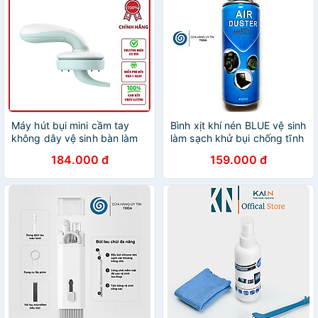
Máy hút bụi mini cầm tay
Bình xịt khí nén BLUE vệ sinh
không dây vệ sinh bàn làm
làm sạch khử bụi chống tĩnh
việc, máy tính sạc pin USB
điện cho Macbook / Bàn
184.000 đ
159.000 đ
công suất 110w - Hàng
Phím / Máy Tính / Máy Ảnh /
chính hãng
Máy in / Bản Mạch / iPhone -
Hàng Chính Hãng