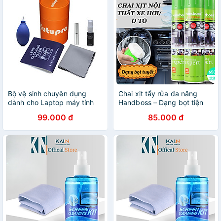
Bộ vệ sinh chuyên dụng
Chai xịt tẩy rửa đa năng
dành cho Laptop máy tính
Handboss – Dạng bọt tiện
Macbook Lens Máy ảnh Điện
lợi, làm sạch mọi bề mặt
99.000 đ
85.000 đ
thoại Ipad Kính mắt Tivi -
650ml-Hàng nhập khẩu
Hàng Chính Hãng