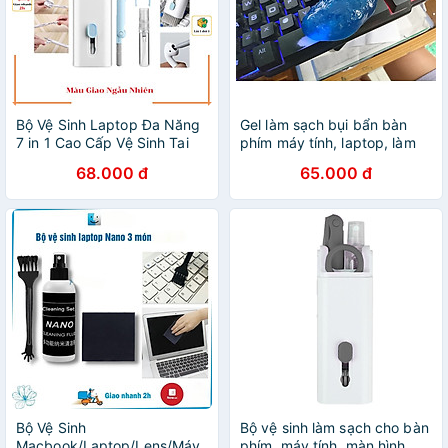
Bộ Vệ Sinh Laptop Đa Năng
Gel làm sạch bụi bẩn bàn
7 in 1 Cao Cấp Vệ Sinh Tai
phím máy tính, laptop, làm
Nghe, Bàn Phím, Điện Thoại,
sạch lọc gió ô tô không bết
68.000 đ
65.000 đ
Máy Tính, Màn Hình, Máy
dính, có thể tái sử dụng
ảnh - hàng chính hãng
nhiều lần - Hàng nhập khẩu
Bộ Vệ Sinh
Bộ vệ sinh làm sạch cho bàn
Macbook/Laptop/Lens/Máy
phím, máy tính, màn hình