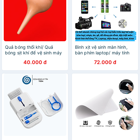
Quả bóng thổi khí/ Quả
Bình xịt vệ sinh màn hình,
bóng sịt khí để vệ sinh máy
bàn phím laptop/ máy tính
in và các loại máy văn
650ML, vệ sinh đa năng trên
40.000 đ
72.000 đ
phòng ( Hàng nhập khẩu )
loại bề mặt- Hàng nhập
khẩu+ Tặng kèm khăn lau
cao cấp- CHỌN MẪU