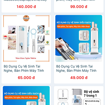
ảnh/Điện thoại Bình Xịt Khử
điện thoại, tai nghe
140.000 đ
99.000 đ
Khuẩn, Kiêm Khăn Lau_ Kèm
bluetooth đa chức năng 7
Chai Dung Dịch An Toàn Cho
trong 1 - Hàng Chính Hãng
Da - Hàng Nhập Khẩu
Bộ Dụng Cụ Vệ Sinh Tai
Bộ Dụng Cụ Vệ Sinh Tai
Nghe, Bàn Phím Máy Tính
Nghe, Bàn Phím Máy Tính
Đa Năng 7 Trong 1, Nhỏ
Laptop, điện thoại Đa Năng
65.000 đ
49.000 đ
Gọn, Tiện Lợi - Hàng Chính
7in1, Nhỏ Gọn, Tiện Lợi -
Hãng
Multifuntional Cleaning Brush
Hàng chính hãng nhập khẩu