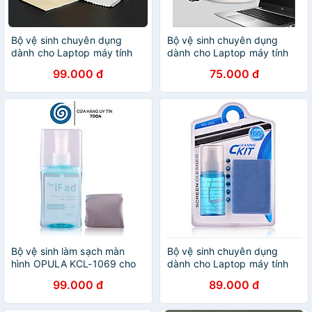
Bộ vệ sinh chuyên dụng
Bộ vệ sinh chuyên dụng
dành cho Laptop máy tính
dành cho Laptop máy tính
Macbook Lens Máy ảnh Điện
Macbook Lens Máy ảnh Điện
99.000 đ
75.000 đ
thoại Ipad Kính mắt Tivi -
thoại Ipad Kính mắt Tivi
Hàng Chính Hãng
dạng khăn rút - Hàng Chính
Hãng
Bộ vệ sinh làm sạch màn
Bộ vệ sinh chuyên dụng
hình OPULA KCL-1069 cho
dành cho Laptop máy tính
iPad / iPhone / Macbook /
Macbook Lens Máy ảnh Điện
99.000 đ
89.000 đ
Laptop / Smartphone / Lens
thoại Ipad Kính mắt Tivi -
Camera - Hàng Chính Hãng
Hàng Chính Hãng