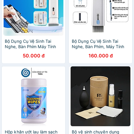
Bộ Dụng Cụ Vệ Sinh Tai
Bộ Dụng Cụ Vệ Sinh Tai
Nghe, Bàn Phím Máy Tính
Nghe, Bàn Phím, Máy Tính
Laptop, điện thoại 7in1 -
Đa Năng 7 Trong 1, Nhỏ
50.000 đ
160.000 đ
Multifuntional Cleaning Brush
Gọn, Tiện Lợi , Bộ Vệ Sinh
Hàng chính hãng
Laptop Đa Năng 7 in 1 7in1
Cao Cấp Vệ Sinh Tai Nghe
Điện Thoại, Màn Hình, Máy
ảnh Nhựa Abs Cao Cấp
Dùng Cho / Airpods / iPhone
/ iPad Quà - Hàng Nhập
Khẩu 1
Hộp khăn ướt lau làm sạch
Bộ vệ sinh chuyên dụng