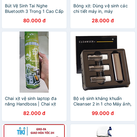
Bút Vệ Sinh Tai Nghe
Bóng xịt: Dùng vệ sinh các
Bluetooth 3 Trong 1 Cao Cấp
chi tiết máy in, máy
MIFAN - Làm sạch bụi bẩn
photocopy ( HA - Hàng nhập
80.000 đ
28.000 đ
trong hộp đựng, loa, cổng
khẩu )
sạc, điện thoại - Hàng Nhập
Khẩu
Chai xịt vệ sinh laptop đa
Bộ vệ sinh kháng khuẩn
năng Handboss | Chai xịt
Cleanser 2 in 1 cho Máy ảnh,
bọt tuyết đa năng (650ml) -
Lcd, iPhone, Macbook
82.000 đ
99.000 đ
Hàng chính hãng
Laptop, Máy ảnh, Ipad Bàn
phím kèm 3 Bình Dung Dịch_
Hàng chính hãng