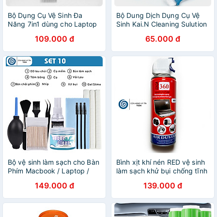
Bộ Dụng Cụ Vệ Sinh Đa
Bộ Dung Dịch Dụng Cụ Vệ
Năng 7in1 dùng cho Laptop
Sinh Kai.N Cleaning Sulution
/ Điện Thoại / Bàn Phím / Tai
Màn hình Macbook LCD Điện
109.000 đ
65.000 đ
Nghe / Airpods / iPhone /
Thoại LapTop Ống Kính Máy
iPad - Hàng Chính Hãng
Ảnh Ipad_ Hàng Chính Hãng
Bộ vệ sinh làm sạch cho Bàn
Bình xịt khí nén RED vệ sinh
Phím Macbook / Laptop /
làm sạch khử bụi chống tĩnh
Airpods / Màn hình, Lỗ Loa,
điện cho Macbook / Bàn
149.000 đ
139.000 đ
Cổng Sạc iPad / iPhone /
Phím / Máy Tính / Máy Ảnh /
Samsung / Smartphone -
Máy in / Bản Mạch / iPhone -
Hàng Chính Hãng
Hàng Chính Hãng