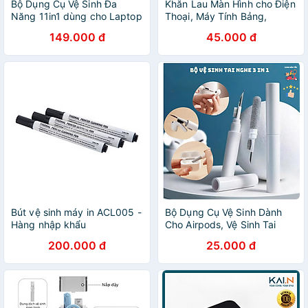
Bộ Dụng Cụ Vệ Sinh Đa
Khăn Lau Màn Hình cho Điện
Năng 11in1 dùng cho Laptop
Thoại, Máy Tính Bảng,
/ Điện Thoại / Bàn Phím / Tai
Laptop, iPhone, iPad,
149.000 đ
45.000 đ
Nghe / Airpods / iPhone /
Macbook Polishing Cloth,
iPad - Hàng Chính Hãng
iGiẻ - Hàng Chính Hãng
Bút vệ sinh máy in ACL005 -
Bộ Dụng Cụ Vệ Sinh Dành
Hàng nhập khẩu
Cho Airpods, Vệ Sinh Tai
Nghe Không Dây, Bàn Phím,
200.000 đ
25.000 đ
Điện Thoại 3 in 1, Siêu Sạch
Sẽ, Dễ Dàng Sử Dụng_ Hàng
Chính Hãng