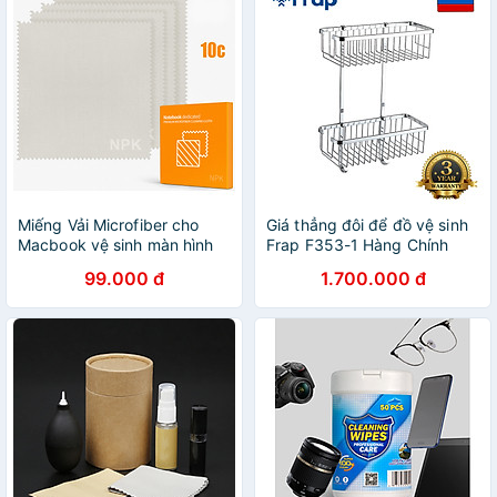
Máy Ảnh Chuyên
Không Xơ – 68 Miếng- Hộp
Nghiệp...Hàng nhập khẩu
Khăn Ướt Vệ Sinh Thiết Bị
Công Nghệ – 68 Miếng,…
Hàng nhập khẩu
Miếng Vải Microfiber cho
Giá thẳng đôi để đồ vệ sinh
Macbook vệ sinh màn hình
Frap F353-1 Hàng Chính
Macbook, Camera Lens, vệ
Hãng Nhập Khẩu
99.000 đ
1.700.000 đ
sinh màn hình điện thoại
iPhone, Samsung - Hàng
Chính Hãng