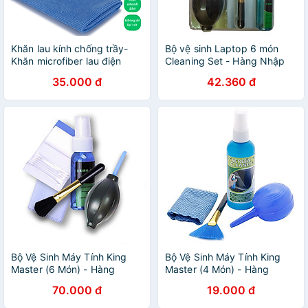
Khăn lau kính chống trầy-
Bộ vệ sinh Laptop 6 món
Khăn microfiber lau điện
Cleaning Set - Hàng Nhập
thoại 17x20cm- Khăn lau
Khẩu
35.000 đ
42.360 đ
màn hình cao cấp- Khăn lau
đa dụng siêu thấm- Khăn lau
máy ảnh, kính mắt-Hàng
nhập khẩu
Bộ Vệ Sinh Máy Tính King
Bộ Vệ Sinh Máy Tính King
Master (6 Món) - Hàng
Master (4 Món) - Hàng
Chính Hãng
Chính Hãng
70.000 đ
19.000 đ