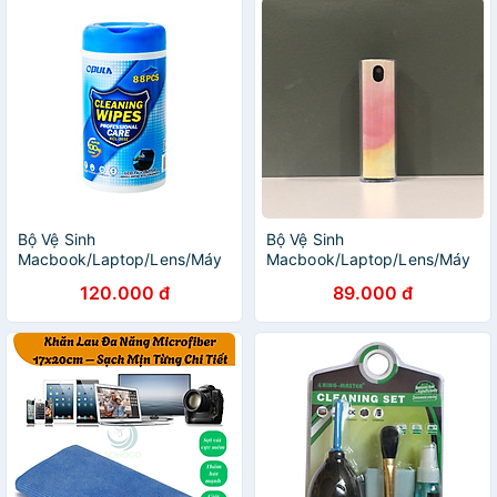
Bộ Vệ Sinh
Bộ Vệ Sinh
Macbook/Laptop/Lens/Máy
Macbook/Laptop/Lens/Máy
ảnh/Điện thoại Khăn Rút Kai
ảnh/Điện thoại Bình Xịt Khử
120.000 đ
89.000 đ
Cleaning Wipes Hộp 88
Khuẩn, Kiêm Khăn Lau_ Kèm
Khăn - Hàng Chính Hãng
Chai Dung Dịch - Hàng
Chính Hãng