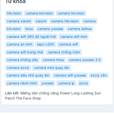
Từ khóa
hikvision
camera kbvision
camera hkvision
camera xiaomi
xiaomi
camera hikvision
camera
kbvision
imou
camera yoosee
camera dahua
camera wifi 360 độ ngoài trời
camera wifi mini
camera an ninh
tapo c200
camera wifi
camera wifi trong nhà
camera chống trộm
camera không dây
camera imou
camera yoosee 3.0
camera ezviz
camera mini quay lén
camera siêu nhỏ quay lén
camera wifi yoosee
ezviz c6n
camera hành trình
yoosee
camera ip
ezviz
Liên kết:
Miếng dán chống nắng Power Long-Lasting Sun
Patch The Face Shop