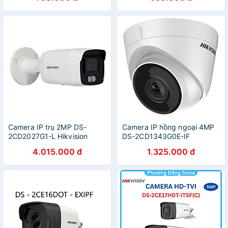
CHÍNH HÃNG
CHÍNH HÃNG
Camera IP trụ 2MP DS-
Camera IP hồng ngoại 4MP
2CD2027G1-L Hikvision
DS-2CD1343G0E-IF
CHÍNH HÃNG
Hikvision - HÀNG CHÍNH
4.015.000 đ
1.325.000 đ
HÃNG