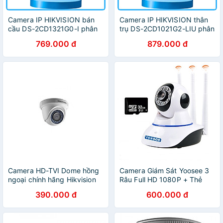
Camera IP HIKVISION bán
Camera IP HIKVISION thân
cầu DS-2CD1321G0-I phân
trụ DS-2CD1021G2-LIU phân
giải 2MP, Chế độ Ngày/
giải 2MP, Tích hợp Microm
769.000 đ
879.000 đ
Đêm, Chống ngược sáng,
lên đến 20m, chống bụi
Chống nước, Hồng ngoại
nước ,.-Hàng chính hãng
30m ,.-Hàng chính hãng
Camera HD-TVI Dome hồng
Camera Giám Sát Yoosee 3
ngoại chính hãng Hikvision
Râu Full HD 1080P + Thẻ
DS-2CE56D0T-IRP 2mp
Nhớ 32G - Camera Không
390.000 đ
600.000 đ
Dây Siêu Nét - Hàng nhập
khẩu