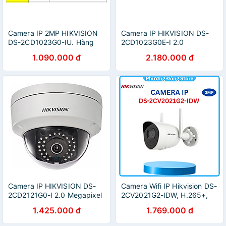
Camera IP 2MP HIKVISION
Camera IP HIKVISION DS-
DS-2CD1023G0-IU. Hàng
2CD1023G0E-I 2.0
Chính Hãng
Megapixel – Hàng Nhập
1.090.000 đ
2.180.000 đ
Khẩu
Camera IP HIKVISION DS-
Camera Wifi IP Hikvision DS-
2CD2121G0-I 2.0 Megapixel
2CV2021G2-IDW, H.265+,
– Hàng Nhập Khẩu
đàm thoại 2 chiều,DWDR;3D
1.425.000 đ
1.769.000 đ
DNR, chuẩn IEEE hồng ngoại
30m - Hàng Chính Hãng