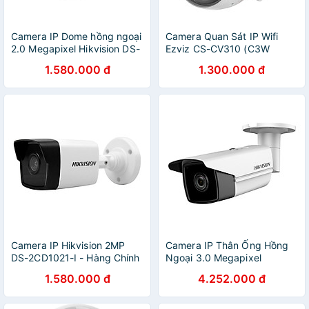
Camera IP Dome hồng ngoại
Camera Quan Sát IP Wifi
2.0 Megapixel Hikvision DS-
Ezviz CS-CV310 (C3W
2CD1121-I - Hàng Chính
720P) 1MP - Hàng Chính
1.580.000 đ
1.300.000 đ
Hãng
Hãng
Camera IP Hikvision 2MP
Camera IP Thân Ống Hồng
DS-2CD1021-I - Hàng Chính
Ngoại 3.0 Megapixel
Hãng
Hikvision DS-2CD2T35FWD-
1.580.000 đ
4.252.000 đ
I8 - Hàng Chính Hãng