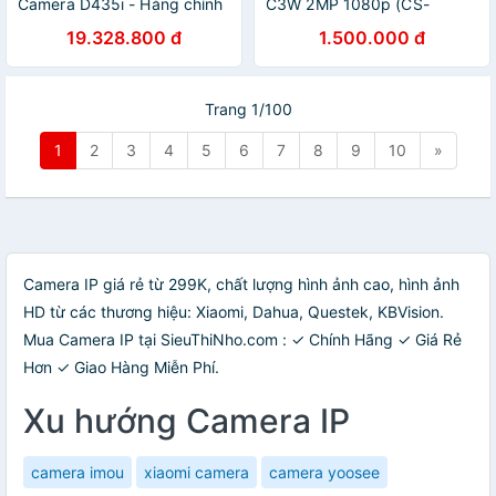
Camera D435i - Hàng chính
C3W 2MP 1080p (CS-
hãng
Cv310) Color Night Vision -
19.328.800 đ
1.500.000 đ
Phiên Bản Mới Hình Ảnh Có
Màu Ban Đêm - Hàng Chính
Hãng
Trang 1/100
1
2
3
4
5
6
7
8
9
10
»
Camera IP giá rẻ từ 299K, chất lượng hình ảnh cao, hình ảnh
HD từ các thương hiệu: Xiaomi, Dahua, Questek, KBVision.
Mua Camera IP tại SieuThiNho.com : ✓ Chính Hãng ✓ Giá Rẻ
Hơn ✓ Giao Hàng Miễn Phí.
Xu hướng Camera IP
camera imou
xiaomi camera
camera yoosee