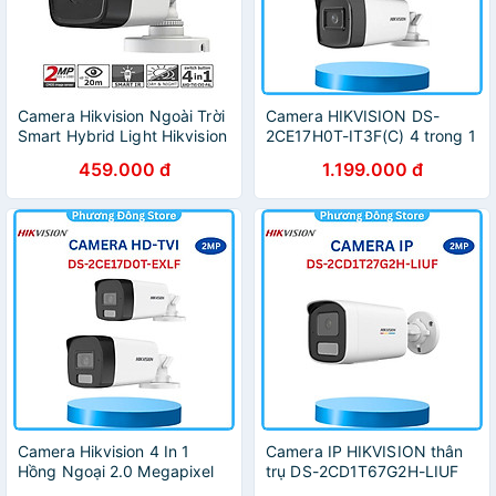
Camera Hikvision Ngoài Trời
Camera HIKVISION DS-
Smart Hybrid Light Hikvision
2CE17H0T-IT3F(C) 4 trong 1
DS-2CE16D0T-EXLPF 2MP
hồng ngoại 5.0 Megapixel
459.000 đ
1.199.000 đ
1080P, 20m, Ánh Sáng -
hồng ngoại 40 mét, chống
Hàng chính hãng
ngược sáng - Hàng chính
hãng
Camera Hikvision 4 In 1
Camera IP HIKVISION thân
Hồng Ngoại 2.0 Megapixel
trụ DS-2CD1T67G2H-LIUF
HIKVISION DS-2CE17D0T-
6MP Đèn kép, Chống ngược