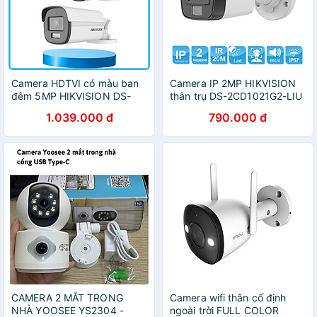
Camera HDTVI có màu ban
Camera IP 2MP HIKVISION
đêm 5MP HIKVISION DS-
thân trụ DS-2CD1021G2-LIU
2CE10KF0T-FS Hồng ngoại
, bán cầu DS-2CD1121G2-
1.039.000 đ
790.000 đ
trợ sáng lên đến 20m - hàng
LIU - Hàng chính hãng
chính hãng
CAMERA 2 MẮT TRONG
Camera wifi thân cố định
NHÀ YOOSEE YS2304 -
ngoài trời FULL COLOR