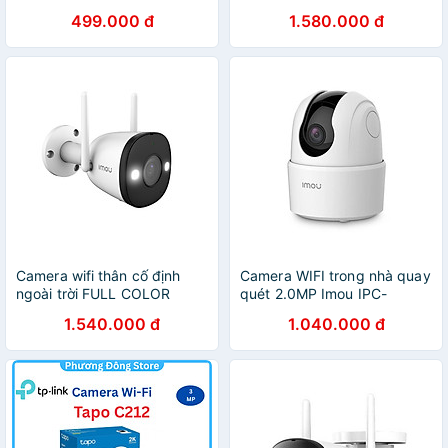
4.0MPX KẾT NỐI WIFI,
4.0MP IPC-F42FEP-D -
499.000 đ
1.580.000 đ
XOAY 360 ĐỘ, ĐÀM THOẠI
Hàng chính hãng
2 CHIỀU - Hàng Chính Hãng
Camera wifi thân cố định
Camera WIFI trong nhà quay
ngoài trời FULL COLOR
quét 2.0MP Imou IPC-
2.0MP IMOU IPC-F22FP -
A22EP-G-V3 - Hàng chính
1.540.000 đ
1.040.000 đ
Hàng chính hãng
hãng