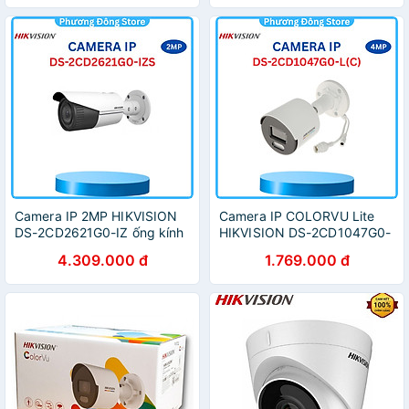
Camera IP 2MP HIKVISION
Camera IP COLORVU Lite
DS-2CD2621G0-IZ ống kính
HIKVISION DS-2CD1047G0-
Zoom, nhận diện khuôn mặt
L 4MP có màu ban đêm, hỗ
4.309.000 đ
1.769.000 đ
- Hàng chính hãng
trợ đèn trợ sáng 30m - Hàng
chính hãng