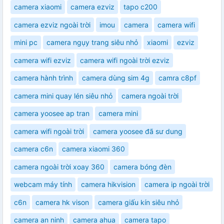
camera xiaomi
camera ezviz
tapo c200
camera ezviz ngoài trời
imou
camera
camera wifi
mini pc
camera ngụy trang siêu nhỏ
xiaomi
ezviz
camera wifi ezviz
camera wifi ngoài trời ezviz
camera hành trình
camera dùng sim 4g
camra c8pf
camera mini quay lén siêu nhỏ
camera ngoài trời
camera yoosee ap tran
camera mini
camera wifi ngoài trời
camera yoosee đã sư dung
camera c6n
camera xiaomi 360
camera ngoài trời xoay 360
camera bóng đèn
webcam máy tính
camera hikvision
camera ip ngoài trời
c6n
camera hk vison
camera giấu kín siêu nhỏ
camera an ninh
camera ahua
camera tapo