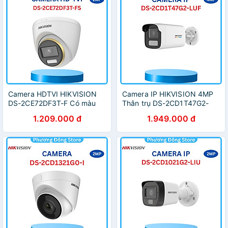
Camera HDTVI HIKVISION
Camera IP HIKVISION 4MP
DS-2CE72DF3T-F Có màu
Thân trụ DS-2CD1T47G2-
ban đêm, Chống ngược
LUF hình ảnh màu sắc 24/7,
1.209.000 đ
1.949.000 đ
sáng, giảm nhiễu số
micro thu âm, trợ sáng ban
3D,chuẩn chống bụi, nước
đêm lên đến 50m ,.-Hàng
IP67 - Hàng chính hãng
chính hãng