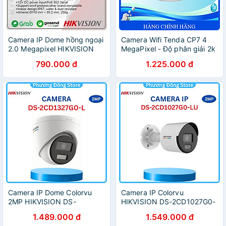
Camera IP Dome hồng ngoại
Camera Wifi Tenda CP7 4
2.0 Megapixel HIKVISION
MegaPixel - Độ phân giải 2k
DS-2CD1323G0E-I(L) -
- Hàng Chính Hãng
790.000 đ
1.225.000 đ
HÀNG CHÍNH HÃNG
Camera IP Dome Colorvu
Camera IP Colorvu
2MP HIKVISION DS-
HIKVISION DS-2CD1027G0-
2CD1327G0-L - Hàng chính
LUF 2MP Tích Hợp Mic Màu
1.489.000 đ
1.549.000 đ
hãng
sắc 24/7 - Hàng chính hãng