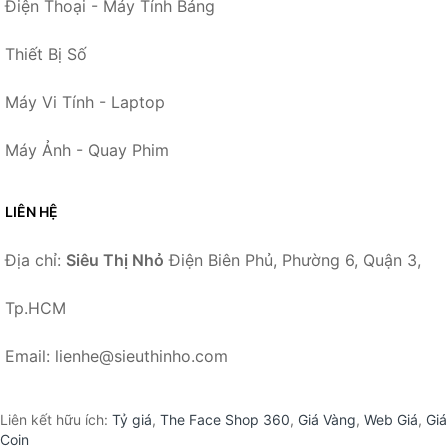
Điện Thoại - Máy Tính Bảng
Thiết Bị Số
Máy Vi Tính - Laptop
Máy Ảnh - Quay Phim
LIÊN HỆ
Địa chỉ:
Siêu Thị Nhỏ
Điện Biên Phủ, Phường 6, Quận 3,
Tp.HCM
Email: lienhe@sieuthinho.com
Liên kết hữu ích:
Tỷ giá
,
The Face Shop 360
,
Giá Vàng
,
Web Giá
,
Giá
Coin