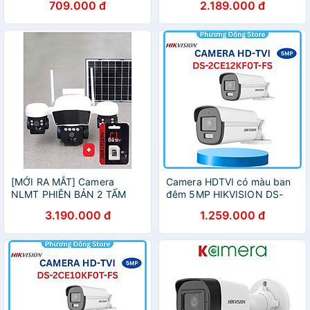
709.000 đ
2.189.000 đ
EXLF - Hàng chính hãng
sáng, hồng ngoại 50m, phát
hiện người ,.-Hàng chính
hãng
[MỚI RA MẮT] Camera
Camera HDTVI có màu ban
NLMT PHIÊN BẢN 2 TẤM
đêm 5MP HIKVISION DS-
PIN,12000MAH QUAN SÁT
2CE12KF0T-FS, Có màu đêm
3.190.000 đ
1.259.000 đ
RỘNG HƠN, CÒI BÁO ĐỘNG
3K 5MP, Đèn 40M, Tích hợp
TO, 3 MẮT 3 KHUNG, XOAY
Mic chống nhiễu - Hàng
360 - HÀNG CHÍNH HÃNG
chính hãng