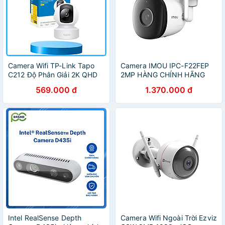
Camera Wifi TP-Link Tapo
Camera IMOU IPC-F22FEP
C212 Độ Phân Giải 2K QHD
2MP HÀNG CHÍNH HÃNG
Quay/Quét 360 Độ Hỗ Trợ
569.000 đ
1.370.000 đ
Cổng LAN - Hàng Chính
Hãng
Intel RealSense Depth
Camera Wifi Ngoài Trời Ezviz