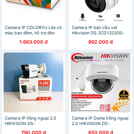
Camera IP COLORVU Lite có
Camera IP bán cầu vat
màu ban đêm, hỗ trợ đèn
Hikvision DS-2CD1323G0-
sáng 30m, tích hợp micro,
IUF, DS-2CD1343G0E-IF,
1.663.000 đ
992.000 đ
4.0MP HIKVISION DS-
DS-2CD1343G0-IUF tích
2CD1047G0-LUF(C) (Hàng
hợp mic và khe cắm thẻ nhớ
chính hãng)
- Hàng Chính Hãng
Camera IP hồng ngoại 2.0
Camera IP Dome hồng ngoại
HIKVISION DS-
2.0 HIKVISION DS-
2CD1023G0E-I(L) - HÀNG
2CD1123G0E-I(L) - HÀNG
790.000 đ
650.000 đ