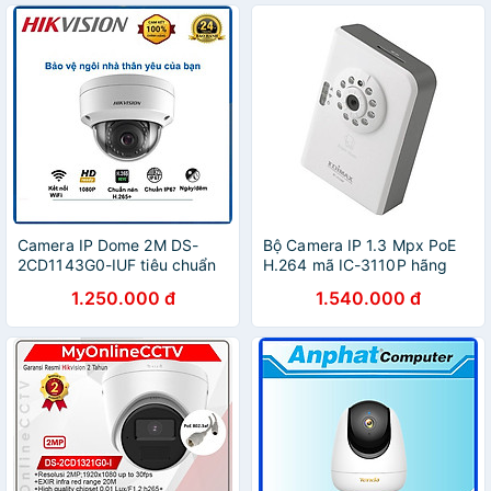
Camera IP Dome 2M DS-
Bộ Camera IP 1.3 Mpx PoE
2CD1143G0-IUF tiêu chuẩn
H.264 mã IC-3110P hãng
chống bụi, nước IP67 - Hàng
EDIMAX hàng chính hãng
1.250.000 đ
1.540.000 đ
chính hãng