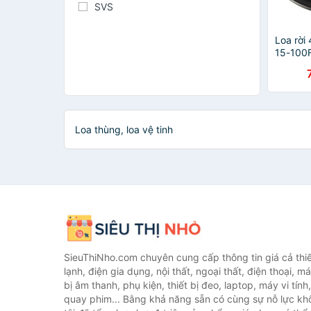
SVS
Loa rời
15-100F
chính h
Loa thùng, loa vệ tinh
SieuThiNho.com chuyên cung cấp thông tin giá cả thiết
lạnh, điện gia dụng, nội thất, ngoại thất, điện thoại, má
bị âm thanh, phụ kiện, thiết bị đeo, laptop, máy vi tín
quay phim... Bằng khả năng sẵn có cùng sự nỗ lực k