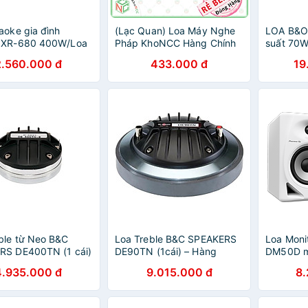
aoke gia đình
(Lạc Quan) Loa Máy Nghe
LOA B&O
 XR-680 400W/Loa
Pháp KhoNCC Hàng Chính
suất 70W
 cm, 3 đường
Hãng - Kinh Phật, Thánh
Chính h
2.560.000 đ
433.000 đ
19
àng Chính Hãng)
Ca, Bài Giảng, Có Thể Dùng
AUDIO
Thẻ Nhớ, USB, Đài FM -
KLM-LPCR836S
ble từ Neo B&C
Loa Treble B&C SPEAKERS
Loa Monit
RS DE400TN (1 cái)
DE90TN (1cái) – Hàng
DM50D mớ
 Chính Hãng
Chính Hãng
DJ - Hàn
4.935.000 đ
9.015.000 đ
8