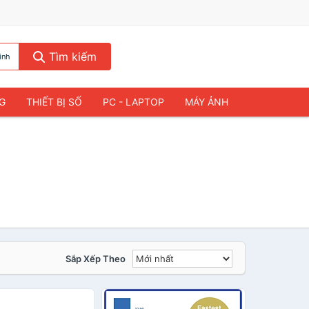
Tìm kiếm
inh
NG
THIẾT BỊ SỐ
PC - LAPTOP
MÁY ẢNH
h
Sắp Xếp Theo