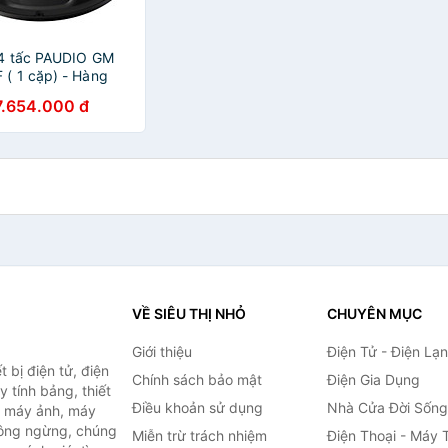
 4 tấc PAUDIO GM
 ( 1 cặp) - Hàng
ãng
7.654.000 đ
VỀ SIÊU THỊ NHỎ
CHUYÊN MỤC
Giới thiệu
Điện Tử - Điện Lạ
 bị điện tử, điện
Chính sách bảo mật
Điện Gia Dụng
y tính bảng, thiết
Điều khoản sử dụng
Nhà Cửa Đời Sống
h, máy ảnh, máy
hông ngừng, chúng
Miễn trừ trách nhiệm
Điện Thoại - Máy 