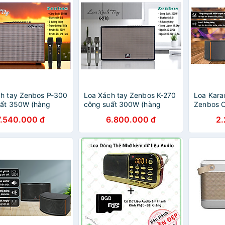
h tay Zenbos P-300
Loa Xách tay Zenbos K-270
Loa Kara
uất 350W (hàng
công suất 300W (hàng
Zenbos 
ãng)
chính hãng)
Bass 20 
7.540.000 đ
6.800.000 đ
2
tiếng(Hà