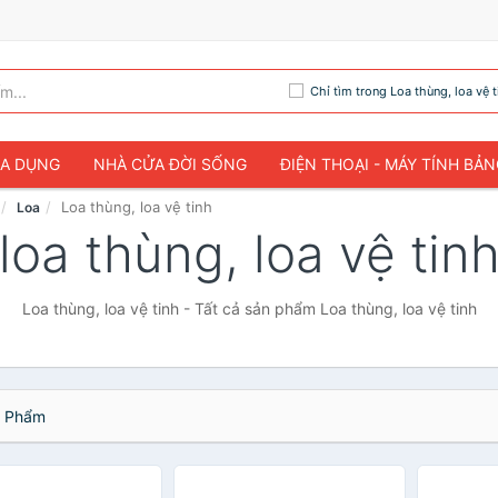
Chỉ tìm trong Loa thùng, loa vệ t
IA DỤNG
NHÀ CỬA ĐỜI SỐNG
ĐIỆN THOẠI - MÁY TÍNH BẢ
Loa thùng, loa vệ tinh
Loa
loa thùng, loa vệ tin
Loa thùng, loa vệ tinh - Tất cả sản phẩm Loa thùng, loa vệ tinh
 Phẩm