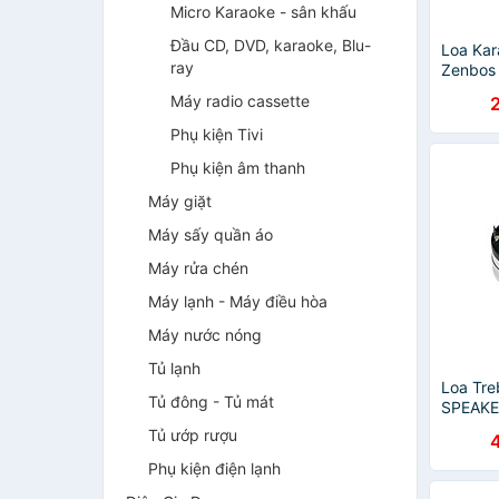
Micro Karaoke - sân khấu
Đầu CD, DVD, karaoke, Blu-
Loa Kar
ray
Zenbos
Bass 25
Máy radio cassette
tiếng(H
Phụ kiện Tivi
Phụ kiện âm thanh
Máy giặt
Máy sấy quần áo
Máy rửa chén
Máy lạnh - Máy điều hòa
Máy nước nóng
Tủ lạnh
Loa Tre
Tủ đông - Tủ mát
SPEAKE
– Hàng
Tủ ướp rượu
Phụ kiện điện lạnh