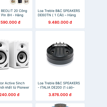
 BEOLIT 20 Công
Loa Treble B&C SPEAKERS
 Pin 8H - Hàng
DE60TN ( 1 CÁI) – Hàng
ãng - ZAMACO
Chính Hãng
.590.000 đ
9.480.000 đ
or Active 5inch
Loa Treble B&C SPEAKERS
i nhất từ Pioneer
- ITALIA DE200 (1 cái)–
g chính hãng
Hàng Chính Hãng
.240.000 đ
3.876.000 đ