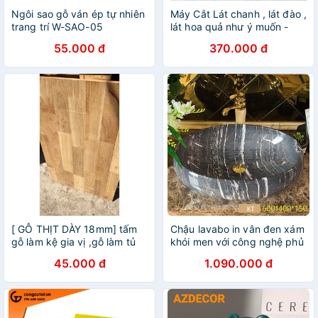
Ngôi sao gỗ ván ép tự nhiên
Máy Cắt Lát chanh , lát đào ,
trang trí W-SAO-05
lát hoa quả như ý muốn -
Máy Thái Lát Hoa Quả 1 -
55.000 đ
370.000 đ
12mm
[ GỖ THỊT DÀY 18mm] tấm
Chậu lavabo in vân đen xám
gỗ làm kệ gia vị ,gỗ làm tủ
khói men với công nghệ phủ
gỗ ghép cao su phủ keo
nano bóng chống ố vàng in
45.000 đ
1.090.000 đ
FREE SHIP
vân vĩnh viễn .