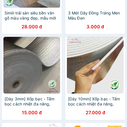
Simili trải sàn siêu bền vân
3 Mét Dây Đồng Tráng Men
gỗ màu vàng đẹp, mẫu mới
Màu Đen
ra, bề mặt có vân nhám như
28.000 đ
3.000 đ
gỗ thật.
[Dày 3mm] Xốp bạc - Tấm
[Dày 10mm] Xốp bạc - Tấm
bọc cách nhiệt đa năng,
bọc cách nhiệt đa năng,
chống nóng, cách nhiệt,
chống nóng, cách nhiệt,
15.000 đ
27.000 đ
cách âm...khổ 1m. Cắt liền
cách âm...khổ 1m. Cắt liền
thành một tấm dài
thành một tấm dài