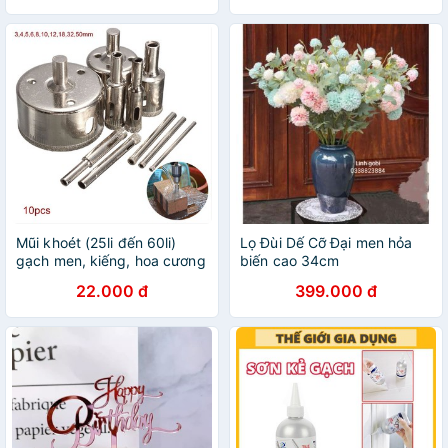
Mũi khoét (25li đến 60li)
Lọ Đùi Dế Cỡ Đại men hỏa
gạch men, kiếng, hoa cương
biến cao 34cm
22.000 đ
399.000 đ