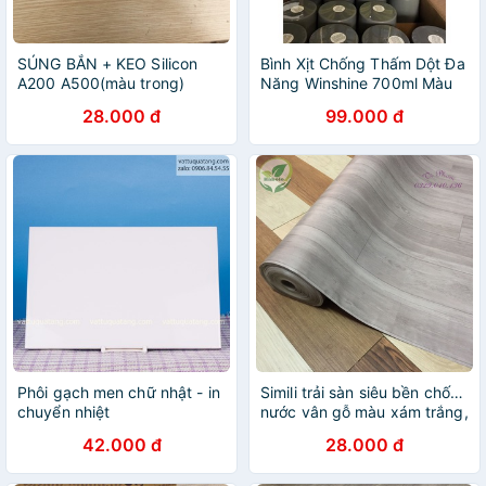
SÚNG BẮN + KEO Silicon
Bình Xịt Chống Thấm Dột Đa
A200 A500(màu trong)
Năng Winshine 700ml Màu
Trắng,Màu Xám,Màu
28.000 đ
99.000 đ
Đen/Chống Thấm Mái Nhà
Mái Tôn,Nước,Tường
Phôi gạch men chữ nhật - in
Simili trải sàn siêu bền chống
chuyển nhiệt
nước vân gỗ màu xám trắng,
bề mặt có vân nhám như gỗ
42.000 đ
28.000 đ
thật.