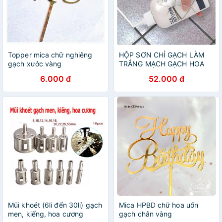
Topper mica chữ nghiêng
HỘP SƠN CHỈ GẠCH LÀM
gạch xước vàng
TRẮNG MẠCH GẠCH HOA
SÀN NHÀ
6.000 đ
52.000 đ
Mũi khoét (6li đến 30li) gạch
Mica HPBD chữ hoa uốn
men, kiếng, hoa cương
gạch chân vàng