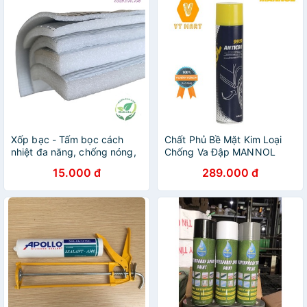
Xốp bạc - Tấm bọc cách
Chất Phủ Bề Mặt Kim Loại
nhiệt đa năng, chống nóng,
Chống Va Đập MANNOL
cách nhiệt, cách âm..Khổ
Anticor Schwarz 9919
15.000 đ
289.000 đ
1m- Dày 3ly, 5ly, 10ly tùy
650ml – VT MART
chọn.