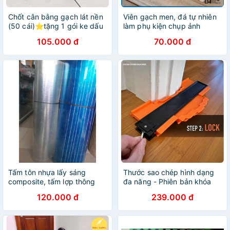
Chốt cân bằng gạch lát nền
Viên gạch men, đá tự nhiên
(50 cái)⭐tặng 1 gói ke dấu
làm phụ kiện chụp ảnh
cộng 1.5m, nền nhà phẳng
phong cách Hàn Quốc
105.000 đ
70.000 đ
tuyệt đối
Tấm tôn nhựa lấy sáng
Thước sao chép hình dạng
composite, tấm lợp thông
đa năng - Phiên bản khóa
minh (2Mx1M)
kim loại
120.000 đ
239.000 đ