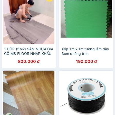
1 HỘP (5M2) SÀN NHỰA GIẢ
Xốp 1m x 1m tường lâm dày
GỖ MS FLOOR NHẬP KHẨU
3cm chống trơn
HÀN QUỐC - Tự Dán - Hàng
800.000 đ
190.000 đ
Loại 1 Dày 2mm