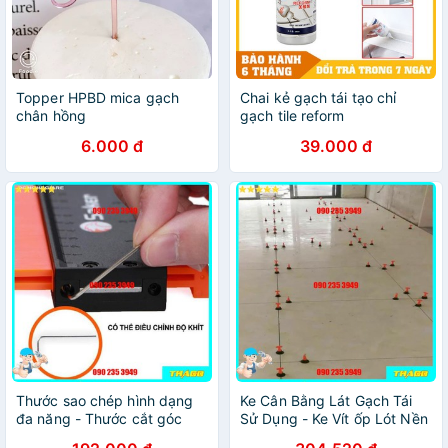
Topper HPBD mica gạch
Chai kẻ gạch tái tạo chỉ
chân hồng
gạch tile reform
6.000 đ
39.000 đ
Thước sao chép hình dạng
Ke Cân Bằng Lát Gạch Tái
đa năng - Thước cắt góc
Sử Dụng - Ke Vít ốp Lót Nền
gạch dụng cụ lấy dấu ốp lát
Gạch Men Chữ Thập QE026