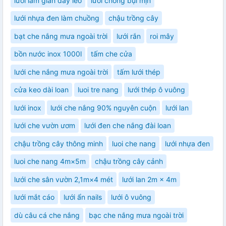
lưới làm giàn dây leo
lưới chống bụi mịn
lưới nhựa đen làm chuồng
chậu trồng cây
bạt che nắng mưa ngoài trời
lưới rắn
roi mây
bồn nước inox 1000l
tấm che cửa
lưới che nắng mưa ngoài trời
tấm lưới thép
cửa keo dài loan
luoi tre nang
lưới thép ô vuông
lưới inox
lưới che nắng 90% nguyên cuộn
lưới lan
lưới che vườn ươm
lưới đen che nắng đài loan
chậu trồng cây thông minh
luoi che nang
lưới nhựa đen
luoi che nang 4m×5m
chậu trồng cây cảnh
lưới che sân vườn 2,1m×4 mét
lưới lan 2m × 4m
lưới mắt cáo
lưới ẩn nails
lưới ô vuông
dù câu cá che nắng
bạc che nắng mưa ngoài trời