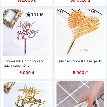
192.000 đ
304.520 đ
xây dựng QE078
Topper mica chữ nghiêng
Que cắm mica trái tim gạch
gạch xước hồng
6.000 đ
5.000 đ