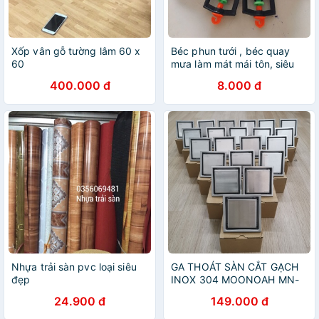
Xốp vân gỗ tường lâm 60 x
Béc phun tưới , béc quay
60
mưa làm mát mái tôn, siêu
bền, giá rẻ
400.000 đ
8.000 đ
Nhựa trải sàn pvc loại siêu
GA THOÁT SÀN CẮT GẠCH
đẹp
INOX 304 MOONOAH MN-
T219M
24.900 đ
149.000 đ