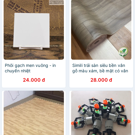
Phôi gạch men vuông - in
Simili trải sàn siêu bền vân
chuyển nhiệt
gỗ màu xám, bề mặt có vân
nhám như gỗ thật
24.000 đ
28.000 đ