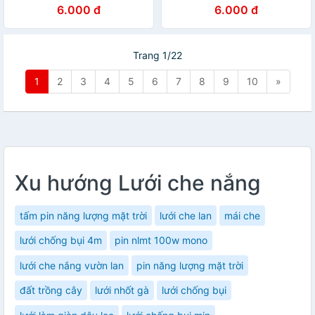
6.000 đ
6.000 đ
Trang 1/22
1
2
3
4
5
6
7
8
9
10
»
Xu hướng Lưới che nắng
tấm pin năng lượng mặt trời
lưới che lan
mái che
lưới chống bụi 4m
pin nlmt 100w mono
lưới che nắng vườn lan
pin năng lượng mặt trời
đất trồng cây
lưới nhốt gà
lưới chống bụi