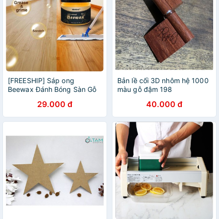
[FREESHIP] Sáp ong
Bản lề cối 3D nhôm hệ 1000
Beewax Đánh Bóng Sàn Gỗ
màu gỗ đậm 198
Đồ Gỗ,chống thấm nước
29.000 đ
40.000 đ