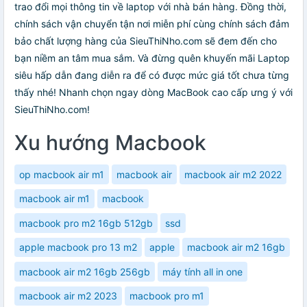
trao đổi mọi thông tin về laptop với nhà bán hàng. Đồng thời,
chính sách vận chuyển tận nơi miễn phí cùng chính sách đảm
bảo chất lượng hàng của SieuThiNho.com sẽ đem đến cho
bạn niềm an tâm mua sắm. Và đừng quên khuyến mãi Laptop
siêu hấp dẫn đang diễn ra để có được mức giá tốt chưa từng
thấy nhé! Nhanh chọn ngay dòng MacBook cao cấp ưng ý với
SieuThiNho.com!
Xu hướng Macbook
op macbook air m1
macbook air
macbook air m2 2022
macbook air m1
macbook
macbook pro m2 16gb 512gb
ssd
apple macbook pro 13 m2
apple
macbook air m2 16gb
macbook air m2 16gb 256gb
máy tính all in one
macbook air m2 2023
macbook pro m1