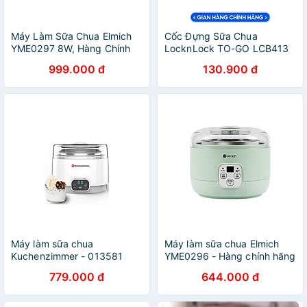
Máy Làm Sữa Chua Elmich
Cốc Đựng Sữa Chua
YME0297 8W, Hàng Chính
LocknLock TO-GO LCB413
Hãng, Cảm Ứng Điện Tử, 4
600ml 2 Lớp Có Kèm
999.000 đ
130.900 đ
Hũ Thủy Tinh 200ml -
Muỗng, Hàng Chính Hãng -
JoyMall
JoyMall
Máy làm sữa chua
Máy làm sữa chua Elmich
Kuchenzimmer - 013581
YME0296 - Hàng chính hãng
Hàng Chính Hãng
779.000 đ
644.000 đ