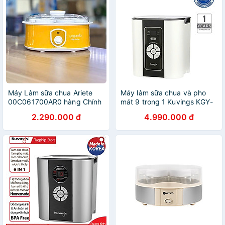
Máy Làm sữa chua Ariete
Máy làm sữa chua và pho
00C061700AR0 hàng Chính
mát 9 trong 1 Kuvings KGY-
Hãng
881CB [2.0L] - Hàng chính
2.290.000 đ
4.990.000 đ
hãng