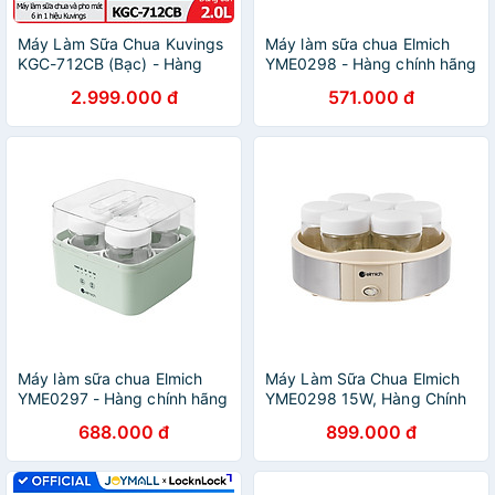
Máy Làm Sữa Chua Kuvings
Máy làm sữa chua Elmich
KGC-712CB (Bạc) - Hàng
YME0298 - Hàng chính hãng
Chính Hãng
2.999.000 đ
571.000 đ
Máy làm sữa chua Elmich
Máy Làm Sữa Chua Elmich
YME0297 - Hàng chính hãng
YME0298 15W, Hàng Chính
Hãng, Điều Khiển Cơ, 7 Hũ
688.000 đ
899.000 đ
Thủy Tinh 200ml - JoyMall