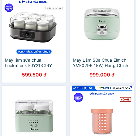
Máy làm sữa chua
Máy Làm Sữa Chua Elmich
LocknLock EJY213GRY
YME0296 15W, Hàng Chính
Digital Yogurt Maker - 220-
Hãng, Cảm Ứng Điện Tử, Nồi
599.500 đ
999.000 đ
240V, 50/60Hz, 20W, 1.08L
Ủ Inox - JoyMall
- Màu xám - Hàng Chính
Hãng - JoyMall