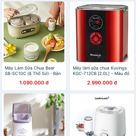
Máy Làm Sữa Chua Bear
Máy làm sữa chua Kuvings
SB-SC10C (8 Thố Sứ) - Bản
KGC-712CB [2.0L] – Màu đỏ
Quốc Tế - Hàng chính hãng
-Hàng chính hãng
1.090.000 đ
2.990.000 đ