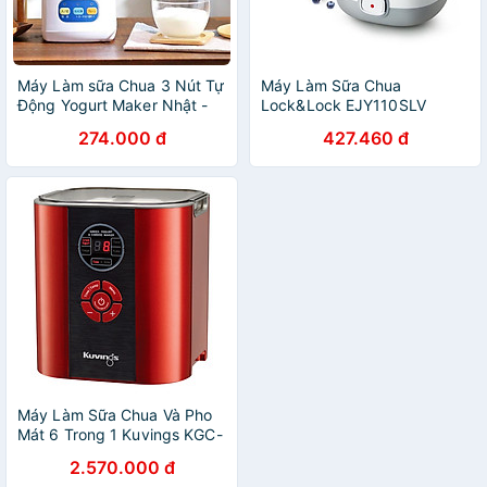
Máy Làm sữa Chua 3 Nút Tự
Máy Làm Sữa Chua
Động Yogurt Maker Nhật -
Lock&Lock EJY110SLV
Làm Sữa Chua Tại Nhà Đơn
(1000ml) - Hàng chính hãng
274.000 đ
427.460 đ
Giản - Hàng Chính Hãng
MINIIN
Máy Làm Sữa Chua Và Pho
Mát 6 Trong 1 Kuvings KGC-
712CB (2.0L) – Màu đỏ -
2.570.000 đ
Hàng Chính Hãng