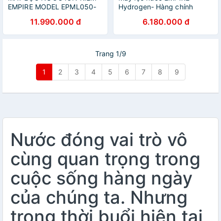
EMPIRE MODEL EPML050-
Hydrogen- Hàng chính
HÀNG CHÍNH HÃNG
hãng.
11.990.000 đ
6.180.000 đ
Trang 1/9
1
2
3
4
5
6
7
8
9
Nước đóng vai trò vô
cùng quan trọng trong
cuộc sống hàng ngày
của chúng ta. Nhưng
trong thời buổi hiện tại,