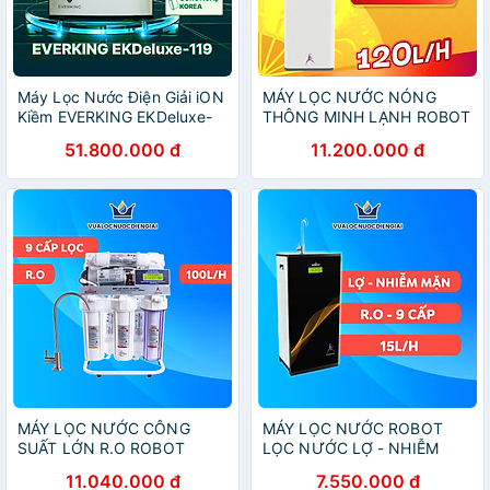
Máy Lọc Nước Điện Giải iON
MÁY LỌC NƯỚC NÓNG
Kiềm EVERKING EKDeluxe-
THÔNG MINH LẠNH ROBOT
119 - Hàng Chính Hãng
UltraQC-6U Vỏ Nhựa - Hàng
51.800.000 đ
11.200.000 đ
Chính Hãng
MÁY LỌC NƯỚC CÔNG
MÁY LỌC NƯỚC ROBOT
SUẤT LỚN R.O ROBOT
LỌC NƯỚC LỢ - NHIỄM
ALPHA 939G - Hàng Chính
MẶN SPRING-9GN - Hàng
11.040.000 đ
7.550.000 đ
Hãng
Chính Hãng