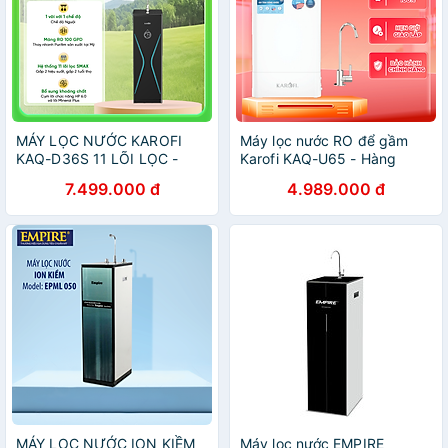
MÁY LỌC NƯỚC KAROFI
Máy lọc nước RO để gầm
KAQ-D36S 11 LÕI LỌC -
Karofi KAQ-U65 - Hàng
HÀNG CHÍNH HÃNG
chính hãng
7.499.000 đ
4.989.000 đ
MÁY LỌC NƯỚC ION KIỀM
Máy lọc nước EMPIRE