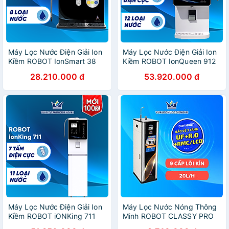
Máy Lọc Nước Điện Giải Ion
Máy Lọc Nước Điện Giải Ion
Kiềm ROBOT IonSmart 38
Kiềm ROBOT IonQueen 912
Nóng Thông Minh - Hàng
Chế Độ Nóng Nguội Lạnh -
28.210.000 đ
53.920.000 đ
Chính Hãng
Hàng Chính Hãng
Máy Lọc Nước Điện Giải Ion
Máy Lọc Nước Nóng Thông
Kiềm ROBOT iONKing 711
Minh ROBOT CLASSY PRO
Chế Độ Nóng Nguội Lạnh -
339GHKQ-UR 9 Cấp Lọc