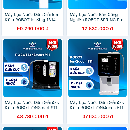
Máy Lọc Nước Điện Giải Ion
Máy Lọc Nước Bán Công
Kiềm ROBOT IonKing 1314
Nghiệp ROBOT SPRING Pro
Chế Độ Nóng Nguội Lạnh -
9410G-UR Tích Hợp Màng
90.260.000 đ
12.830.000 đ
Hàng Chính Hãng
Lọc R.O + UF - Hàng Chính
Hãng
Máy Lọc Nước Điện Giải iON
Máy Lọc Nước Điện Giải iON
Kiềm ROBOT iONSmart 911
Kiềm ROBOT iONQueen 511
Nóng Thông Minh - Hàng
Chế Độ Nóng Nguội Lạnh -
48.780.000 đ
37.630.000 đ
Chính Hãng
Hàng Chính Hãng