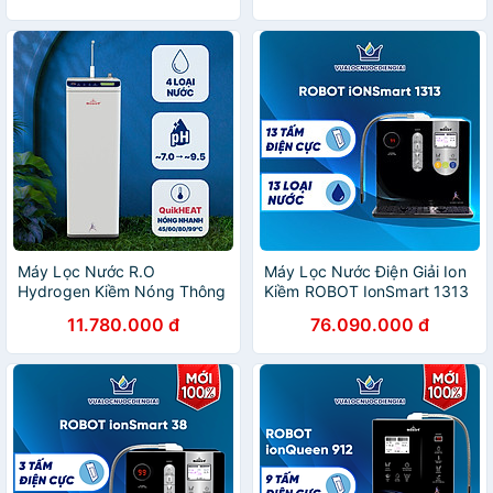
Máy Lọc Nước R.O
Máy Lọc Nước Điện Giải Ion
Hydrogen Kiềm Nóng Thông
Kiềm ROBOT IonSmart 1313
Ninh ROBOT HydroMega
Chức Năng Nóng Thông
11.780.000 đ
76.090.000 đ
Plus-9 - Hàng Chính Hãng
Minh - Hàng Chính Hãng