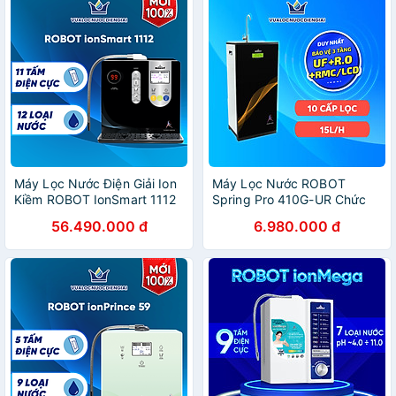
Máy Lọc Nước Điện Giải Ion
Máy Lọc Nước ROBOT
Kiềm ROBOT IonSmart 1112
Spring Pro 410G-UR Chức
Nóng Thông Minh - Hàng
Năng Lọc Tích Hợp R.O +
56.490.000 đ
6.980.000 đ
Chính Hãng
UF - Hàng Chính Hãng