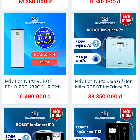
51.350.000 đ
9.740.000 đ
Hàng Chính Hãng
Công Nghệ Làm Nóng
Thông Minh - Hàng Chính
Hãng
Máy Lọc Nước ROBOT
Máy Lọc Nước Điện Giải Ion
RENO PRO 239GK-UR Tích
Kiềm ROBOT IonPrince 79 -
Hợp Công Nghệ Lọc R.O +
Hàng Chính Hãng
6.490.000 đ
33.350.000 đ
UF - Hàng Chính Hãng