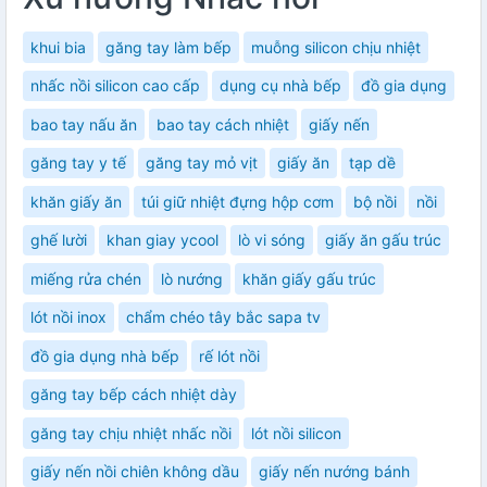
khui bia
găng tay làm bếp
muỗng silicon chịu nhiệt
nhấc nồi silicon cao cấp
dụng cụ nhà bếp
đồ gia dụng
bao tay nấu ăn
bao tay cách nhiệt
giấy nến
găng tay y tế
găng tay mỏ vịt
giấy ăn
tạp dề
khăn giấy ăn
túi giữ nhiệt đựng hộp cơm
bộ nồi
nồi
ghế lười
khan giay ycool
lò vi sóng
giấy ăn gấu trúc
miếng rửa chén
lò nướng
khăn giấy gấu trúc
lót nồi inox
chẩm chéo tây bắc sapa tv
đồ gia dụng nhà bếp
rế lót nồi
găng tay bếp cách nhiệt dày
găng tay chịu nhiệt nhấc nồi
lót nồi silicon
giấy nến nồi chiên không dầu
giấy nến nướng bánh