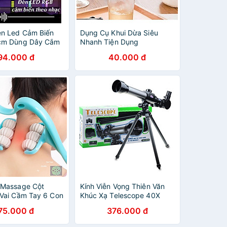
n Led Cảm Biến
Dụng Cụ Khui Dừa Siêu
cm Dùng Dây Cắm
Nhanh Tiện Dụng
p Cực Đẹp Kèm
94.000 đ
40.000 đ
 Massage Cột
Kính Viễn Vọng Thiên Văn
Vai Cầm Tay 6 Con
Khúc Xạ Telescope 40X
 Xa Cổ Vai Gáy
Kèm Thị Kính Và La Bàn Cho
75.000 đ
376.000 đ
sage
Bé Khám Phá Thế Giới