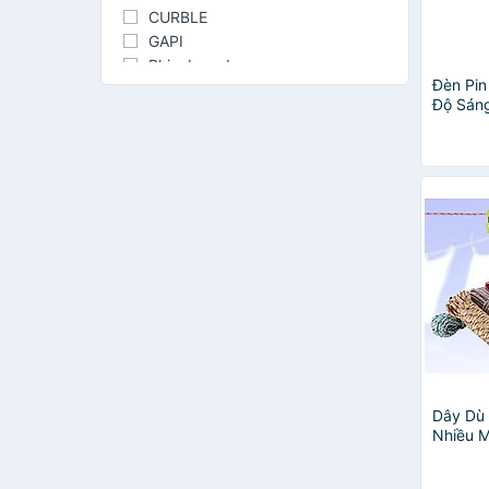
CURBLE
GAPI
Rhinobrand
Đèn Pin
Adidas
Độ Sáng
Muji
Sạc Qu
Dwood
Lượng M
Hòa Phát
IGEA
NỘI THẤT HD
BLANC
Deli
Thanh Long Inox
Aba
Dolahome
HAFELE
Legaxi
QUI PHÚC
Dây Dù 
BG
Nhiều 
bgn.vn
D'ergo