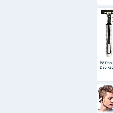
Bộ Dao 
Dao Ké
Bọt Cạo