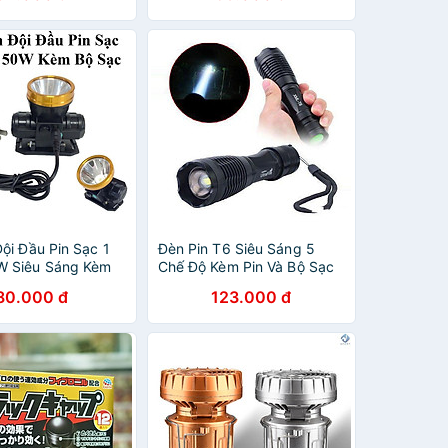
ội Đầu Pin Sạc 1
Đèn Pin T6 Siêu Sáng 5
W Siêu Sáng Kèm
Chế Độ Kèm Pin Và Bộ Sạc
iện Dụng
Có Ron Chống Nước
80.000 đ
123.000 đ