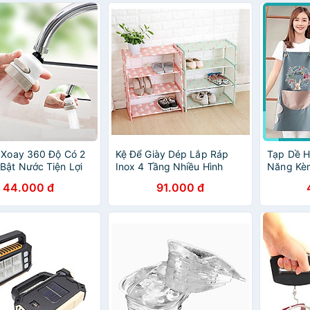
 Xoay 360 Độ Có 2
Kệ Để Giày Dép Lắp Ráp
Tạp Dề H
Bật Nước Tiện Lợi
Inox 4 Tầng Nhiều Hình
Năng Kèm
Thấm - 
44.000 đ
91.000 đ
Thấm Nư
cm) Chố