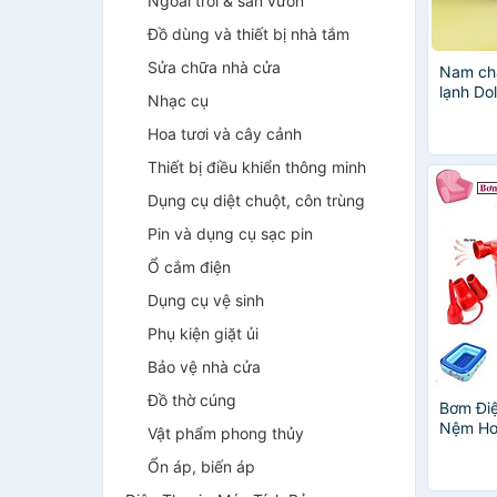
Ngoài trời & sân vườn
Đồ dùng và thiết bị nhà tắm
Sửa chữa nhà cửa
Nam châ
lạnh Do
Nhạc cụ
dễ thươ
ý nghĩa,
Hoa tươi và cây cảnh
Thiết bị điều khiển thông minh
Dụng cụ diệt chuột, côn trùng
Pin và dụng cụ sạc pin
Ổ cắm điện
Dụng cụ vệ sinh
Phụ kiện giặt ủi
Bảo vệ nhà cửa
Đồ thờ cúng
Bơm Điệ
Nệm Hơi
Vật phẩm phong thủy
Bơi
Ổn áp, biến áp