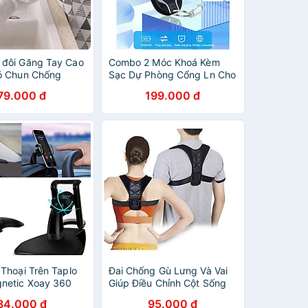
đôi Găng Tay Cao
Combo 2 Móc Khoá Kèm
ó Chun Chống
Sạc Dự Phòng Cổng Ln Cho
u Size Hình Hươu
Ip 1500Mah Thời Trang
79.000 đ
199.000 đ
ước Rửa Bát
ước
 Thoại Trên Taplo
Đai Chống Gù Lưng Và Vai
netic Xoay 360
Giúp Điều Chỉnh Cột Sống
84.000 đ
95.000 đ