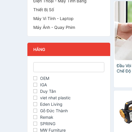
Điện Thoại - Máy Tính Bảng
Thiết Bị Số
Máy Vi Tính - Laptop
Máy Ảnh - Quay Phim
HÃNG
Đầu Vòi
Chế Độ 
OEM
IGA
Duy Tân
viet nhat plastic
Eden Living
Gỗ Đức Thành
Remak
SPRING
MW Furniture