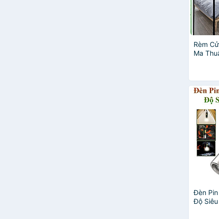
Rèm Cử
Ma Thu
Côn Tr
Đèn Pin
Độ Siêu
17Cm C