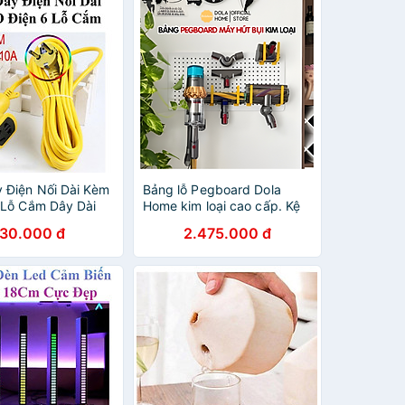
 Điện Nối Dài Kèm
Bảng lỗ Pegboard Dola
 Lỗ Cắm Dây Dài
Home kim loại cao cấp. Kệ
 Suất 2500W
để máy hút bụi Dyson, đồ
130.000 đ
2.475.000 đ
dùng gia đình và dụng cụ
vệ sinh nhà cửa