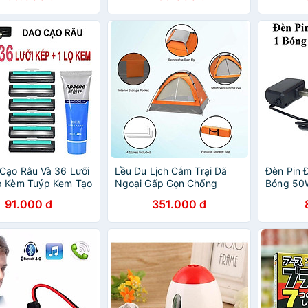
Cạo Râu Và 36 Lưỡi
Lều Du Lịch Cắm Trại Dã
Đèn Pin Đ
p Kèm Tuýp Kem Tạo
Ngoại Gấp Gọn Chống
Bóng 50
 Râu Loại Tốt
Nước
Bộ Sạc T
91.000 đ
351.000 đ