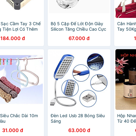
 Sạc Cầm Tay 3 Chế
Bộ 5 Cặp Đế Lót Độn Giày
Cân Hành
 Tiện Lợi Có Thêm
Silicon Tăng Chiều Cao Cực
Tay 50K
a Tấm Pin Năng
Êm
184.000 đ
67.000 đ
ặt Trời
Siêu Chắc Dài 10m
Đèn Led Usb 28 Bóng Siêu
Hộp Nha
Màu
Sáng
Từ 40 Đế
31.000 đ
63.000 đ