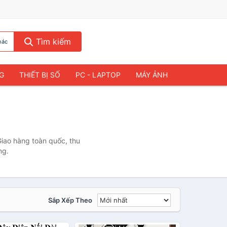
Tìm kiếm
hác
NG
THIẾT BỊ SỐ
PC - LAPTOP
MÁY ẢNH
Giao hàng toàn quốc, thu
ng.
Sắp Xếp Theo