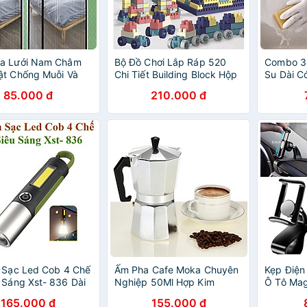
a Lưới Nam Châm
Bộ Đồ Chơi Lắp Ráp 520
Combo 3 
ật Chống Muỗi Và
Chi Tiết Building Block Hộp
Su Dài C
ùng Cao Cấp
Lớn Cho Bé
Tuột, Siê
85.000 đ
210.000 đ
Chống N
Chống N
 Sạc Led Cob 4 Chế
Ấm Pha Cafe Moka Chuyên
Kẹp Điện
 Sáng Xst- 836 Dài
Nghiệp 50Ml Hợp Kim
Ô Tô Mag
ó Móc Treo
Nhôm Giữ Nhiệt Tốt Kiểu Ý
Độ
165.000 đ
155.000 đ