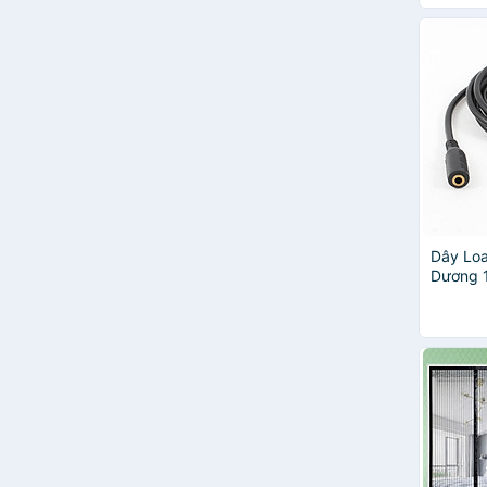
EDRA
FaSoLa
PLIM
poang
Song Long Plastic
Tmark
Capta
DandiHome
Dnudecor
Dola Home
Ergoto
Dây Loa
HANDPICK
Dương 
Intex
3M
miDoctor
MPT
NK
Nội Thất 190
ongtre
Philips
Sanyo
Sharp