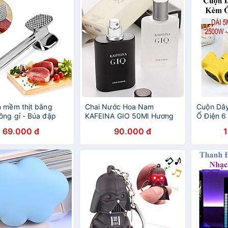
 mềm thịt bằng
Chai Nước Hoa Nam
Cuộn Dây
ông gỉ - Búa đập
KAFEINA GIO 50Ml Hương
Ổ Điện 6
Thơm Nhẹ Nhàng Quyến Rũ
5M Công
69.000 đ
90.000 đ