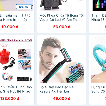
m siêu mạnh hít tủ
Móc Khóa Chúa Tể Bóng Tối
Thanh Đè
la Home hình mây
Vader Có Led Và Âm Thanh
Nhạc 18
ng làm quà lưu niệm
Trực Tiế
10.000 đ
56.000 đ
 đính sticker cute
Chân Đế
n 2 Chiều Dùng Cho
Bộ 4 Cây Dao Cạo Râu
Dụng Cụ
, Ghế Hơi, Bể Phao
Razors 4X Tiện Lợi
Sống Cổ 
Lăn, Mát
133.000 đ
49.000 đ
Máy Mas