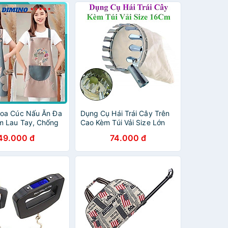
oa Cúc Nấu Ăn Đa
Dụng Cụ Hái Trái Cây Trên
 Lau Tay, Chống
Cao Kèm Túi Vải Size Lớn
Tạp Dề Chống
16Cm
49.000 đ
74.000 đ
ớc (47x 70x 72
ng Nước Đồng