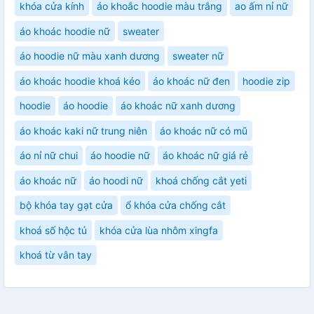
khóa cửa kính
áo khoắc hoodie màu trắng
ao ấm nỉ nữ
áo khoác hoodie nữ
sweater
áo hoodie nữ màu xanh dương
sweater nữ
áo khoác hoodie khoá kéo
áo khoác nữ đen
hoodie zip
hoodie
áo hoodie
áo khoác nữ xanh dương
áo khoác kaki nữ trung niên
áo khoác nữ có mũ
áo nỉ nữ chui
áo hoodie nữ
áo khoác nữ giá rẻ
áo khoác nữ
áo hoodi nữ
khoá chống cắt yeti
bộ khóa tay gạt cửa
ổ khóa cửa chống cắt
khoá số hộc tủ
khóa cửa lùa nhôm xingfa
khoá từ vân tay