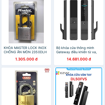
KHÓA MASTER LOCK INOX
Bộ khóa cửa thông minh
CHỐNG ĂN MÒN 2350DLH
Gateway điều khiển từ xa,
vân tay, thẻ từ, mật khẩu và
1.305.000 đ
14.681.000 đ
chìa cơ, tích hợp kèm
chuông cửa. Thương hiệu
Hà Lan cao cấp Philips
DDL801-5HBS. Hàng chính
hãng