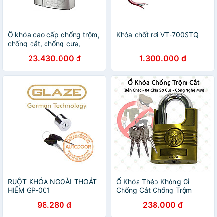
Ổ khóa cao cấp chống trộm,
Khóa chốt rơi VT-700STQ
chống cắt, chống cưa,
chống khoan, chống lẫy -
23.430.000 đ
1.300.000 đ
xuất xứ Phần Lan - hàng
chính hãng ABLOY -
PL342N25
RUỘT KHÓA NGOÀI THOÁT
Ổ Khóa Thép Không Gỉ
HIỂM GP-001
Chống Cắt Chống Trộm
KhoNCC-Zetop-6084 - Cho
98.280 đ
238.000 đ
Gia Đình - Phòng Trọ An
Toàn Hơn - Hàng Chính