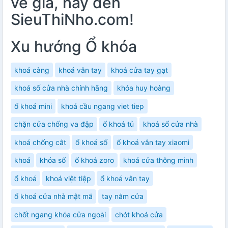
về giá, hãy đến
SieuThiNho.com!
Xu hướng Ổ khóa
khoá càng
khoá vân tay
khoá cửa tay gạt
khoá số cửa nhà chính hãng
khóa huy hoàng
ổ khoá mini
khoá cầu ngang viet tiep
chặn cửa chống va đập
ổ khoá tủ
khoá số cửa nhà
khoá chống cắt
ổ khoá số
ổ khoá vân tay xiaomi
khoá
khóa số
ổ khoá zoro
khoá cửa thông minh
ổ khoá
khoá việt tiệp
ổ khoá vân tay
ổ khoá cửa nhà mật mã
tay nắm cửa
chốt ngang khóa cửa ngoài
chót khoá cửa