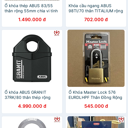
Ổ khóa thép ABUS 83/55
Khóa cầu ngang ABUS
thân rộng 55mm chìa vi tính
98TI/70 thân TITALIUM rộng
càng chống cắt - MSOFT
70mm - MSOFT
1.490.000 đ
702.000 đ
Ổ khóa ABUS GRANIT
Ổ Khóa Master Lock 576
37RK/80 thân thép rộng
EURDLHPF Thân Đồng Rộng
79mm thuộc dòng cao cấp
50mm Càng Dài - MSOFT
4.990.000 đ
545.000 đ
nhất của ABUS - MSOFT