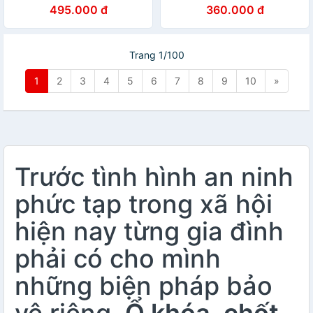
495.000 đ
360.000 đ
Trang 1/100
1
2
3
4
5
6
7
8
9
10
»
Trước tình hình an ninh
phức tạp trong xã hội
hiện nay từng gia đình
phải có cho mình
những biện pháp bảo