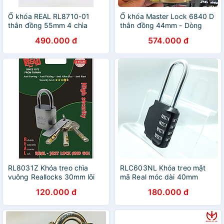
Ổ khóa REAL RL8710-01
Ổ khóa Master Lock 6840 D
thân đồng 55mm 4 chìa
thân đồng 44mm - Dòng
vuông - MSOFT
ProSeries
490.000 đ
574.000 đ
RL8031Z Khóa treo chìa
RLC603NL Khóa treo mật
vuông Reallocks 30mm lõi
mã Real móc dài 40mm
an toàn chống dò mã 4000
x105mm màu đen
120.000 đ
180.000 đ
mã chìa khác nhau