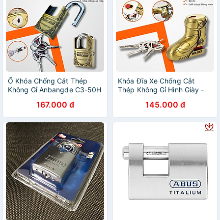
Ổ Khóa Chống Cắt Thép
Khóa Đĩa Xe Chống Cắt
Không Gỉ Anbangde C3-50H
Thép Không Gỉ Hình Giày -
- Chìa Mã Hóa 10 Lớp
Bảo Mật 10 Lớp, 4 Chìa
167.000 đ
145.000 đ