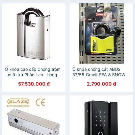
Hãng
Ổ khóa cao cấp chống trộm
Ổ khóa chống cắt ABUS
- xuất xứ Phần Lan - hàng
37/55 Granit SEA & SNOW -
chính hãng ABLOY -
MSOFT
57.530.000 đ
2.790.000 đ
PL362N25