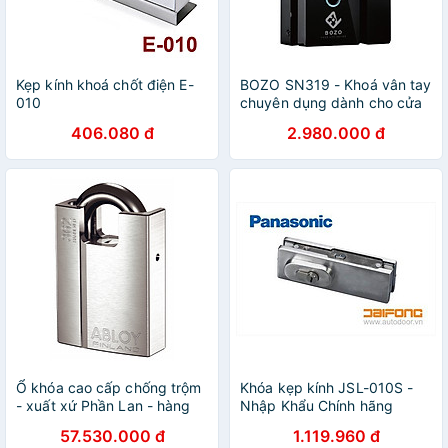
Kẹp kính khoá chốt điện E-
BOZO SN319 - Khoá vân tay
010
chuyên dụng dành cho cửa
kính
406.080 đ
2.980.000 đ
Ổ khóa cao cấp chống trộm
Khóa kẹp kính JSL-010S -
- xuất xứ Phần Lan - hàng
Nhập Khẩu Chính hãng
chính hãng ABLOY -
Panasonic
57.530.000 đ
1.119.960 đ
PL362T25