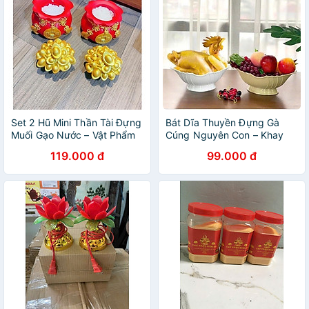
Set 2 Hũ Mini Thần Tài Đựng
Bát Dĩa Thuyền Đựng Gà
Muối Gạo Nước – Vật Phẩm
Cúng Nguyên Con – Khay
Giữ Lộc, Cầu Bình An Và
Nhựa Bày Mâm Cúng Gọn
119.000 đ
99.000 đ
Thuận Lợi Cho Gia Đạo
Gàng, Dễ Sắp Xếp Và Tiện
Dùng