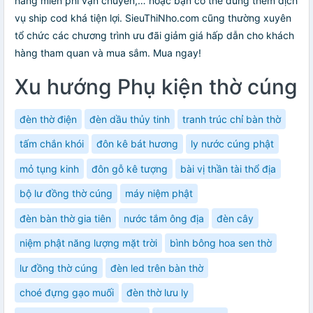
hàng miễn phí vận chuyển,… hoặc bạn có thể dùng thêm dịch
vụ ship cod khá tiện lợi. SieuThiNho.com cũng thường xuyên
tổ chức các chương trình ưu đãi giảm giá hấp dẫn cho khách
hàng tham quan và mua sắm. Mua ngay!
Xu hướng Phụ kiện thờ cúng
đèn thờ điện
đèn dầu thủy tinh
tranh trúc chỉ bàn thờ
tấm chắn khói
đôn kê bát hương
ly nước cúng phật
mỏ tụng kinh
đôn gỗ kê tượng
bài vị thần tài thổ địa
bộ lư đồng thờ cúng
máy niệm phật
đèn bàn thờ gia tiên
nước tắm ông địa
đèn cây
niệm phật năng lượng mặt trời
bình bông hoa sen thờ
lư đồng thờ cúng
đèn led trên bàn thờ
choé đựng gạo muối
đèn thờ lưu ly