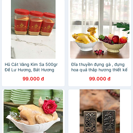
Hũ Cát Vàng Kim Sa 500gr
Đĩa thuyền đựng gà , đựng
Để Lư Hương, Bát Hương
hoa quả thắp hương thiết kế
Thờ Cúng
sang trọng , tinh sảo
99.000 đ
99.000 đ