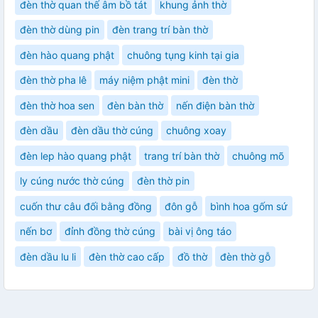
đèn thờ quan thế âm bồ tát
khung ảnh thờ
đèn thờ dùng pin
đèn trang trí bàn thờ
đèn hào quang phật
chuông tụng kinh tại gia
đèn thờ pha lê
máy niệm phật mini
đèn thờ
đèn thờ hoa sen
đèn bàn thờ
nến điện bàn thờ
đèn dầu
đèn dầu thờ cúng
chuông xoay
đèn lep hào quang phật
trang trí bàn thờ
chuông mõ
ly cúng nước thờ cúng
đèn thờ pin
cuốn thư câu đối bằng đồng
đôn gỗ
bình hoa gốm sứ
nến bơ
đỉnh đồng thờ cúng
bài vị ông táo
đèn dầu lu li
đèn thờ cao cấp
đồ thờ
đèn thờ gỗ