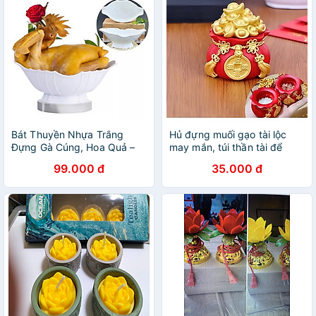
Bát Thuyền Nhựa Trắng
Hủ đựng muối gạo tài lộc
Đựng Gà Cúng, Hoa Quả –
may mắn, túi thần tài để
Gọn Nhẹ, Tiện Lợi Và Dễ Sử
trang trí nhà cửa, cúng bàn
99.000 đ
35.000 đ
Dụng Cho Mâm Cúng Gia
thờ, chum vàng chiêu thần
Đình
tài, Hũ Vàng Tài Lộc Lễ Tết
2025