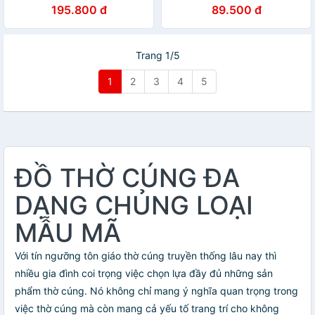
hộp quẹt bật lửa siêu tiện lợi
Bedding hộp nhang 500 que
195.800 đ
89.500 đ
ít khói không độc hại
Trang 1/5
1
2
3
4
5
ĐỒ THỜ CÚNG ĐA
DẠNG CHỦNG LOẠI
MẪU MÃ
Với tín ngưỡng tôn giáo thờ cúng truyền thống lâu nay thì
nhiều gia đình coi trọng việc chọn lựa đầy đủ những sản
phẩm thờ cúng. Nó không chỉ mang ý nghĩa quan trọng trong
việc thờ cúng mà còn mang cả yếu tố trang trí cho không