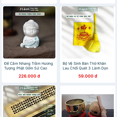
Thư Giãn
Thước Nhang
Đế Cắm Nhang Trầm Hương
Bộ Vệ Sinh Bàn Thờ Khăn
Tượng Phật Gốm Sứ Cao
Lau Chổi Quét 3 Lành Dọn
Cấp Dáng Đứng, Nằm, Thiền
Dẹp Bàn Thờ Phật Thổ Địa
226.000 đ
59.000 đ
3 Lành Trang Trí Tâm Linh
Thần Tài Gia Tiên Tâm Linh
Thờ Cúng
Cuối Năm