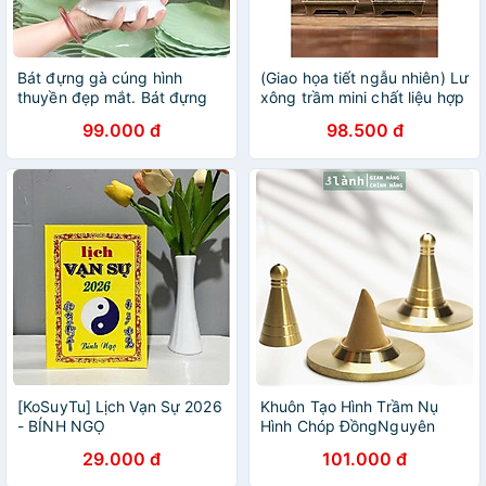
Bát đựng gà cúng hình
(Giao họa tiết ngẫu nhiên) Lư
thuyền đẹp mắt. Bát đựng
xông trầm mini chất liệu hợp
gà nguyên con, bát đựng
kim, Lư đốt trầm vân mây,
99.000 đ
98.500 đ
hoa quả gọn gàng , tiện
tặng miếng lót chống cháy
dụng
[KoSuyTu] Lịch Vạn Sự 2026
Khuôn Tạo Hình Trầm Nụ
- BÍNH NGỌ
Hình Chóp ĐồngNguyên
Chất Tạo Khối Hình Chóp Dễ
29.000 đ
101.000 đ
Dàng Xông Trầm Thư Giãn 3
Lành Quà 3.3