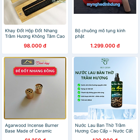
Khay Đốt Hộp Đốt Nhang
Bộ chuông mõ tụng kinh
Trầm Hương Không Tăm Cao
phật
Cấp 3 Lành Họa Tiết Lạ Mắt
98.000 đ
1.299.000 đ
Có Miếng Lót Chống Cháy
Trang Trí Nhà Cửa Yoga
Thiền Định Thư Giãn
Agarwood Incense Burner
Nước Lau Ban Thờ Trầm
Base Made of Ceramic
Hương Cao Cấp – Nước Cất
Japanese Pattern Incense
Tinh Khiết – Làm Sạch,