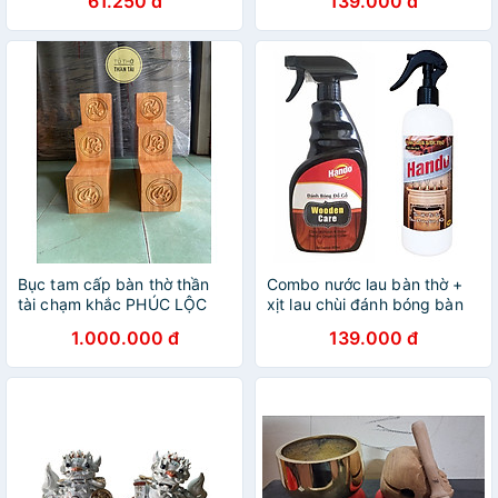
61.250 đ
139.000 đ
Burner for Home
Thanh Tịnh, Khử Mùi
Aromatherapy, Purification,
Worship, Feng Shui
Bục tam cấp bàn thờ thần
Combo nước lau bàn thờ +
tài chạm khắc PHÚC LỘC
xịt lau chùi đánh bóng bàn
THỌ
ghế gỗ Hando
1.000.000 đ
139.000 đ