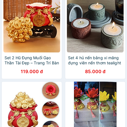
Set 2 Hũ Đựng Muối Gạo
Set 4 hủ nến bằng xi măng
Thần Tài Đẹp – Trang Trí Bàn
đựng viên nến thơm tealight
Thờ, Mang Vượng Lộc
candles - hàng handmade
119.000 đ
85.000 đ
DIY, cốc để nến cúng phật ,
bàn thờ trang trí nhiều màu