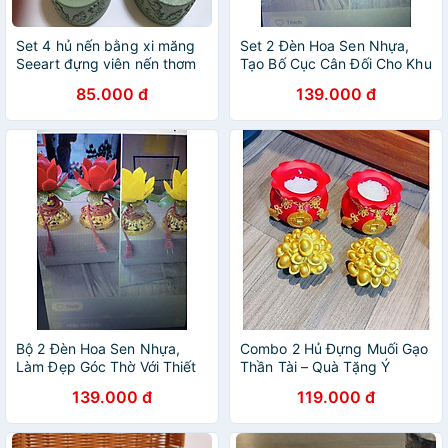
Set 4 hủ nến bằng xi măng
Set 2 Đèn Hoa Sen Nhựa,
Seeart đựng viên nến thơm
Tạo Bố Cục Cân Đối Cho Khu
tealight candles - hàng
Vực Thờ Tự
85.000 đ
139.000 đ
handmade DIY, cốc để nến
cúng phật , bàn thờ trang trí
Bộ 2 Đèn Hoa Sen Nhựa,
Combo 2 Hủ Đựng Muối Gạo
Làm Đẹp Góc Thờ Với Thiết
Thần Tài – Quà Tặng Ý
Kế Trang Nhã
Nghĩa Ngày Tết, Khai
139.000 đ
119.000 đ
Trương