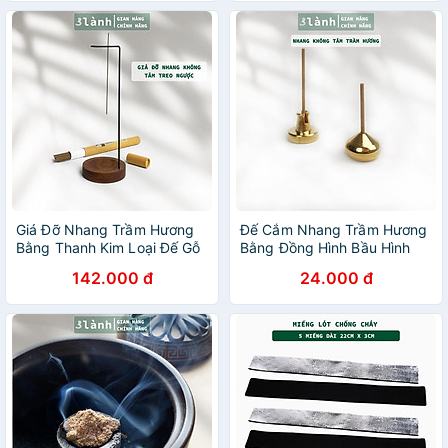
Giá Đỡ Nhang Trầm Hương
Đế Cắm Nhang Trầm Hương
Bằng Thanh Kim Loại Đế Gỗ
Bằng Đồng Hình Bầu Hình
Thông Lõm 3 Lành Trang Trí
Núi Đặt Trong Lư Xông 3
142.000 đ
24.000 đ
Nhà Cửa Tâm Linh Thờ Cúng
Lành Trang Trí Nhà Bàn Thờ
Thư Giãn
Thiền