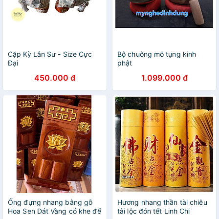
Cặp Kỳ Lân Sư - Size Cực
Bộ chuông mõ tụng kinh
Đại
phật
450.000 đ
1.099.000 đ
Ống đựng nhang bằng gỗ
Hương nhang thần tài chiêu
Hoa Sen Dát Vàng có khe để
tài lộc đón tết Linh Chi