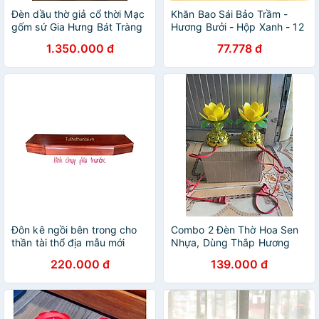
Đèn dầu thờ giả cổ thời Mạc
Khăn Bao Sái Bảo Trầm -
gốm sứ Gia Hưng Bát Tràng
Hương Bưởi - Hộp Xanh - 12
khăn an toàn, tiện dụng
1.350.000 đ
77.778 đ
Đôn kê ngồi bên trong cho
Combo 2 Đèn Thờ Hoa Sen
thần tài thổ địa mẫu mới
Nhựa, Dùng Thắp Hương
Cho Bàn Thờ Phật Và Gia
220.000 đ
139.000 đ
Tiên