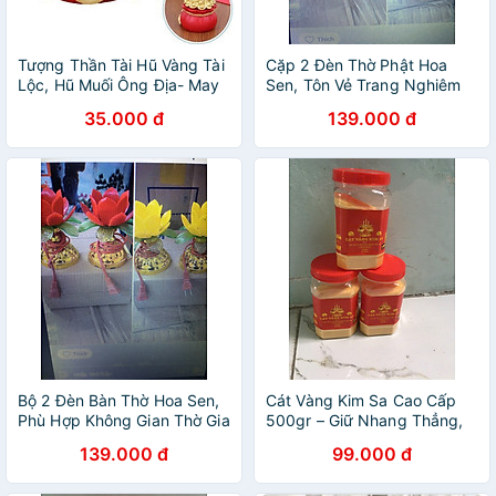
Tượng Thần Tài Hũ Vàng Tài
Cặp 2 Đèn Thờ Phật Hoa
Lộc, Hũ Muối Ông Địa- May
Sen, Tôn Vẻ Trang Nghiêm
Mắn, Bình An, Trang Trí Tết ,
Cho Bàn Thờ
35.000 đ
139.000 đ
Túi Vàng Thần Tài Đựng Gạo
Muối ( Mở Nắp ) 6x5.5cm
Bộ 2 Đèn Bàn Thờ Hoa Sen,
Cát Vàng Kim Sa Cao Cấp
Phù Hợp Không Gian Thờ Gia
500gr – Giữ Nhang Thẳng,
Tiên
Bàn Thờ Trang Nghiêm
139.000 đ
99.000 đ