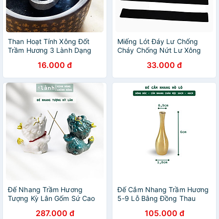
Than Hoạt Tính Xông Đốt
Miếng Lót Đáy Lư Chống
Trầm Hương 3 Lành Dạng
Cháy Chống Nứt Lư Xông
Viên Ống 10 Viên An Toàn
Trầm Hương Tấm Cách
16.000 đ
33.000 đ
Sức Khỏe Ít Khói Không Mùi
Nhiệt Chống Cháy 3 Lành
An Toàn Sử Dụng
Đế Nhang Trầm Hương
Đế Cắm Nhang Trầm Hương
Tượng Kỳ Lân Gốm Sứ Cao
5-9 Lỗ Bằng Đồng Thau
Cấp Xanh Trắng 3 Lành
Nguyên Chất Hình Trống Tối
287.000 đ
105.000 đ
Trang Trí Tâm Linh Thờ Cúng
Giản Phù Hợp Nhiều Kích