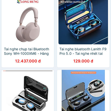
Tai nghe chụp tai Bluetooth
Tai nghe bluetooth Lanith F9
Sony WH-1000XM6 - Hàng
Pro 5.0 - Tai nghe nhét tai
chính hãng
kết nối không dây phiên bản
12.437.000 đ
129.000 đ
quốc tế - Âm bass êm và
sâu, chip AIC chống gây
chói tai - Thiết kế thời
thượng, hiện đại - Hàng
nhập khẩu - TAI0F9PRO