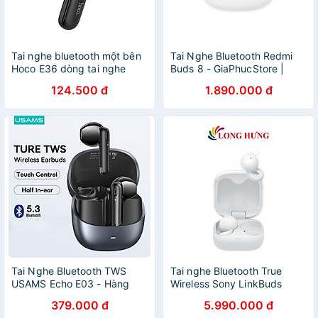
Tai nghe bluetooth một bên
Tai Nghe Bluetooth Redmi
Hoco E36 dòng tai nghe
Buds 8 - GiaPhucStore |
nhét tai có mic đàm thoại
Hàng Chính Hãng
124.500 đ
1.890.000 đ
rảnh tay - Hàng chính hãng
Tai Nghe Bluetooth TWS
Tai nghe Bluetooth True
USAMS Echo E03 - Hàng
Wireless Sony LinkBuds
Chính Hãng
Open WF-L910 - Hàng chính
379.000 đ
5.990.000 đ
hãng