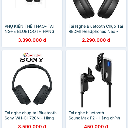
PHỤ KIỆN THỂ THAO- TAI
Tai Nghe Bluetooth Chụp Tai
NGHE BLUETOOTH HÀNG
REDMI Headphones Neo -
CHÍNH HÃNG SUUNTO
GiaPhucStore | Hàng Chính
3.390.000 đ
2.290.000 đ
SONIC ( BLACK - LIME -
Hãng
RED) - SS050947000 -
SS050946000 -
SS050948000
Tai nghe chụp tai Bluetooth
Tai nghe bluetooth
Sony WH-CH720N - Hàng
SoundMax F2 - Hàng chính
chính hãng
hãng
3.590.000 đ
450.000 đ