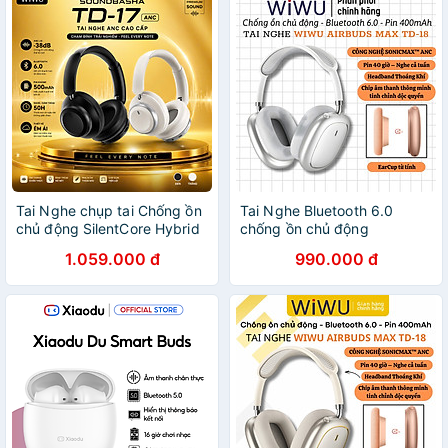
Tai Nghe chụp tai Chống ồn
Tai Nghe Bluetooth 6.0
chủ động SilentCore Hybrid
chống ồn chủ động
ANC Kép bluetooth V6.0
SonicMax ANC 38dB
1.059.000 đ
990.000 đ
WiWU Soundbasha TD-17
hiêuWiWU Airbuds MAX TD-
cho iphone ipad oppo z fold
18 -38dB | Driver 40mm |
samsung - Chống Ồn Hybrid
Pin 40 Giờ | Earcups Xoay
ANC, Bluetooth 6.0, Pin 50
360 | Headband Thoáng Khí
Giờ, Âm Thanh ACS 360° -
- hàng nhập khẩu
Hàng nhập khẩu