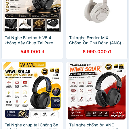
Tai Nghe Bluetooth V5.4
Tai nghe Fender MIX -
không dây Chụp Tai Pure
Chống Ồn Chủ Động (ANC) -
Bass Hi-Res Audio WIWU
Âm Thanh Lossless 24-bit -
549.000 đ
6.990.000 đ
JOYSOUND TD-11 - Pin
Hàng Chính Hãng
khủng, cổng AUX 3.5mm
cho iPhone iPad Samsung
Oppo - Pure Bass + Hi-Res
Audio, nghe nhạc 25 giờ,
nghe nhạc lossless chất
lượng cao - Hàng nhập khẩu
Tai Nghe chụp tai Chống ồn
Tai nghe chống ồn ANC