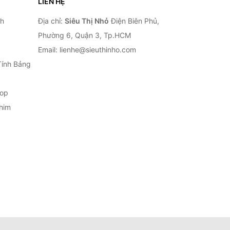
LIÊN HỆ
nh
Địa chỉ:
Siêu Thị Nhỏ
Điện Biên Phủ,
Phường 6, Quận 3, Tp.HCM
Email: lienhe@sieuthinho.com
Tính Bảng
top
him