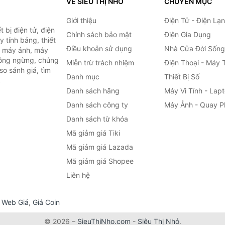
VỀ SIÊU THỊ NHỎ
CHUYÊN MỤC
Giới thiệu
Điện Tử - Điện Lạ
 bị điện tử, điện
Chính sách bảo mật
Điện Gia Dụng
y tính bảng, thiết
Điều khoản sử dụng
Nhà Cửa Đời Sống
h, máy ảnh, máy
hông ngừng, chúng
Miễn trừ trách nhiệm
Điện Thoại - Máy 
so sánh giá, tìm
Danh mục
Thiết Bị Số
.
Danh sách hãng
Máy Vi Tính - Lap
Danh sách công ty
Máy Ảnh - Quay P
Danh sách từ khóa
Mã giảm giá Tiki
Mã giảm giá Lazada
Mã giảm giá Shopee
Liên hệ
,
Web Giá
,
Giá Coin
© 2026 –
SieuThiNho.com
-
Siêu Thị Nhỏ
.