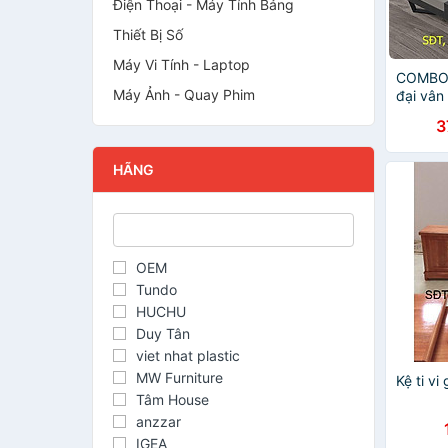
Điện Thoại - Máy Tính Bảng
Thiết Bị Số
Máy Vi Tính - Laptop
COMBO k
Máy Ảnh - Quay Phim
đại vân
- Bộ nộ
3
giá số
HÃNG
OEM
Tundo
HUCHU
Duy Tân
viet nhat plastic
MW Furniture
Kệ ti vi
Tâm House
anzzar
IGEA