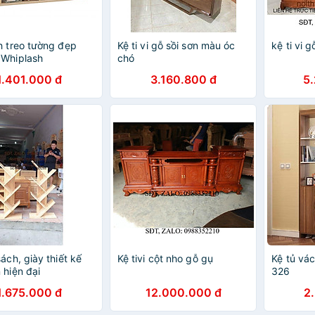
h treo tường đẹp
Kệ ti vi gỗ sồi sơn màu óc
kệ ti vi 
 Whiplash
chó
1.401.000 đ
3.160.800 đ
5
ách, giày thiết kế
Kệ tivi cột nho gỗ gụ
Kệ tủ vác
 hiện đại
326
1.675.000 đ
12.000.000 đ
2