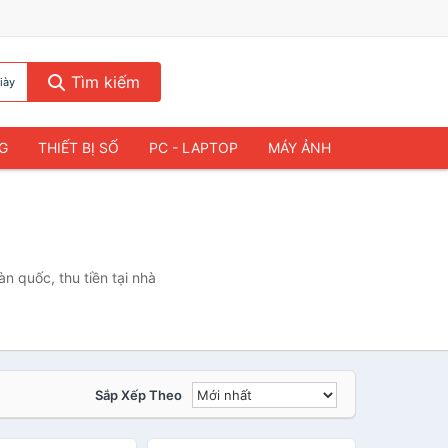
Tìm kiếm
iày
NG
THIẾT BỊ SỐ
PC - LAPTOP
MÁY ẢNH
n quốc, thu tiền tại nhà
Sắp Xếp Theo