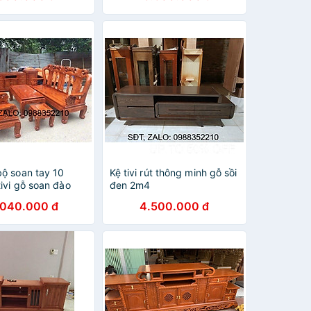
bộ soan tay 10
Kệ tivi rút thông minh gỗ sồi
ivi gỗ soan đào
đen 2m4
.040.000 đ
4.500.000 đ