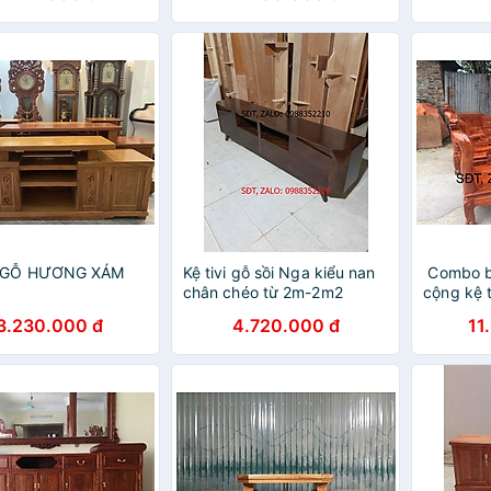
I GỖ HƯƠNG XÁM
Kệ tivi gỗ sồi Nga kiểu nan
️ Combo 
chân chéo từ 2m-2m2
cộng kệ t
3.230.000 đ
4.720.000 đ
11