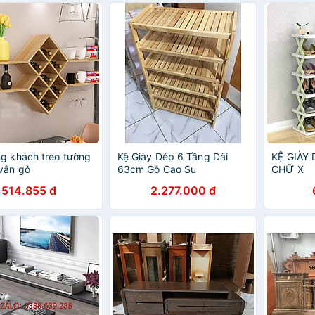
g khách treo tường
Kệ Giày Dép 6 Tầng Dài
KỆ GIÀY
vân gỗ
63cm Gỗ Cao Su
CHỮ X
514.855 đ
2.277.000 đ