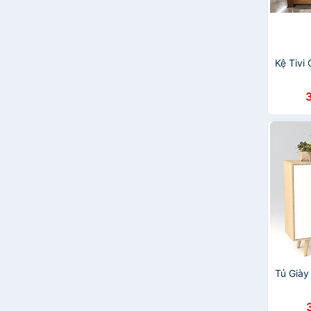
Cảnh Phong
ECOFURNIX
FEGO
GlassLock
Kệ Tivi
Hokori
Indexlivingmall
JOYSHOUSE
KUNBE
Vango
Việt Nhật
Wellex
ADORA
Anh Lam Store
ASSTAR
Beecook
BEYOURs
Casa Maison
COBI Home
Tủ Giày
DAICAT
DEKO FURNITURE