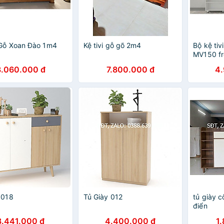
 Gỗ Xoan Đào 1m4
Kệ tivi gỗ gõ 2m4
Bộ kệ tiv
MV150 fr
3.060.000 đ
7.800.000 đ
4
 018
Tủ Giày 012
tủ giày 
điển
3.441.000 đ
4.400.000 đ
1