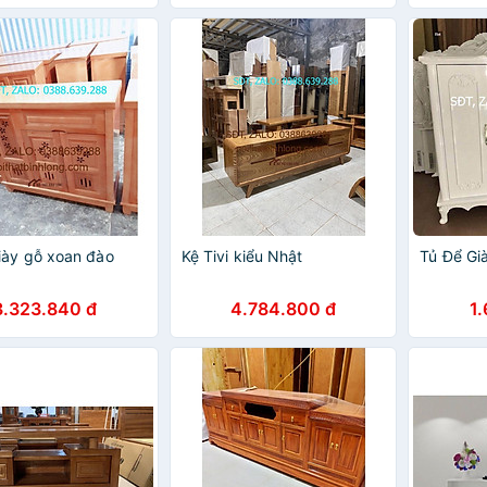
iày gỗ xoan đào
Kệ Tivi kiểu Nhật
Tủ Để Gi
3.323.840 đ
4.784.800 đ
1