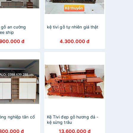
i gỗ an cường
kệ tivi gỗ tự nhiên giá thật
ee ship
.900.000 đ
4.300.000 đ
công nghiệp tân cổ
Kệ Tivi đẹp gỗ hương đá -
kệ sừng trâu
.800.000 đ
13.600.000 đ