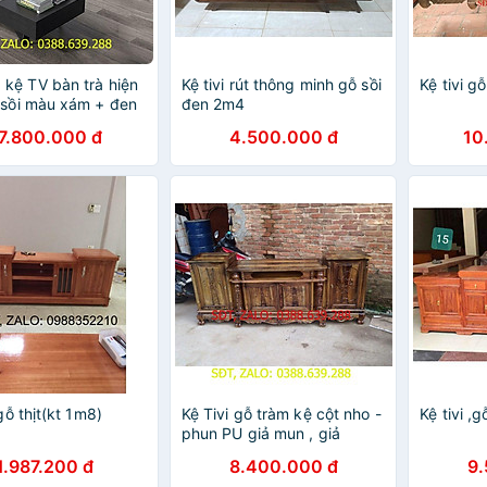
ệ TV bàn trà hiện
Kệ tivi rút thông minh gỗ sồi
Kệ tivi g
 sồi màu xám + đen
đen 2m4
i thất phòng khách
7.800.000 đ
4.500.000 đ
10
c LUX-KTV09
 gỗ thịt(kt 1m8)
Kệ Tivi gỗ tràm kệ cột nho -
Kệ tivi ,
phun PU giả mun , giả
hương
1.987.200 đ
8.400.000 đ
9