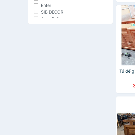
Enter
SIB DECOR
Juno Sofa
SMLIFE
OHAHA
STACKO
BLUE DEER
Hando
SB Furniture
Faster
Tủ để g
kegoda
BARSKA
Joseph Joseph
JangIn
Tenma
TIEN ANH HOUSE
FIVO
FURDINI
GUANG MING
MINIIN