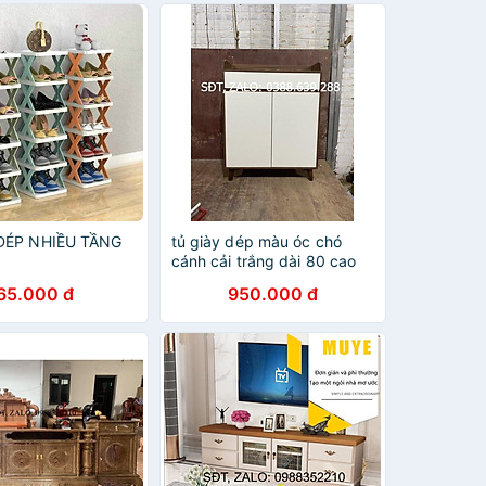
 DÉP NHIỀU TẦNG
tủ giày dép màu óc chó
cánh cải trắng dài 80 cao
1m04 sâu 30 -chân gỗ sồi -
65.000 đ
950.000 đ
giá tại xưởng