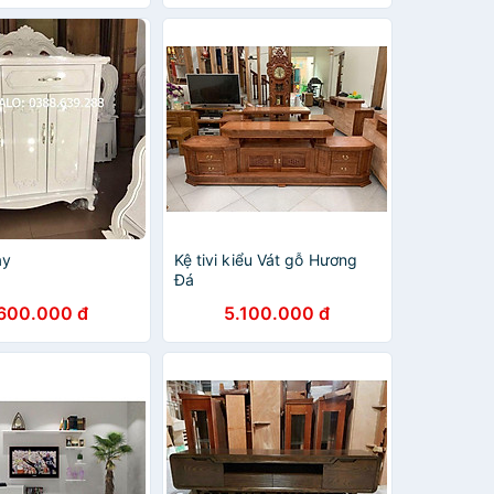
ày
Kệ tivi kiểu Vát gỗ Hương
Đá
.600.000 đ
5.100.000 đ