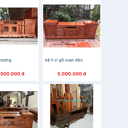
 hương
kệ ti vi gỗ xoan đào
.500.000 đ
5.000.000 đ