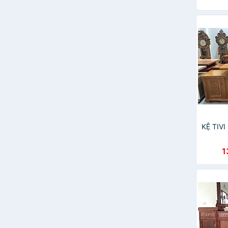
Detaunisex
KỆ TIV
1