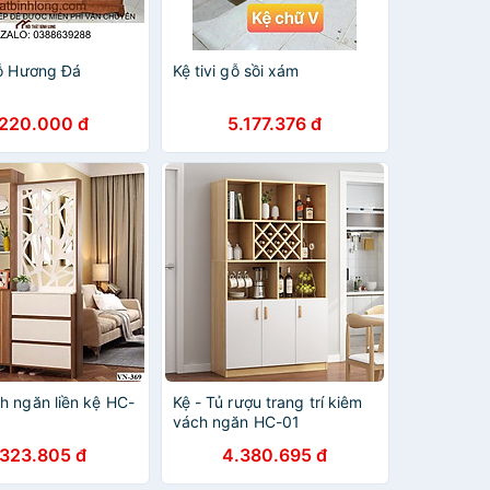
gỗ Hương Đá
Kệ tivi gỗ sồi xám
.220.000 đ
5.177.376 đ
h ngăn liền kệ HC-
Kệ - Tủ rượu trang trí kiêm
vách ngăn HC-01
.323.805 đ
4.380.695 đ