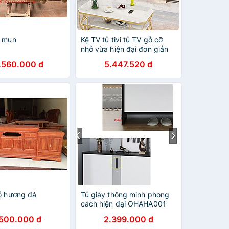
ỗ mun
Kệ TV tủ tivi tủ TV gỗ cỡ
nhỏ vừa hiện đại đơn giản
trẻ trung Bắc Âu nội thất
.560.000 đ
5.447.520 đ
phòng khách tủ kệ giá
đựng đồ
gỗ hương đá
Tủ giày thông minh phong
cách hiện đại OHAHA001
.500.000 đ
2.399.000 đ