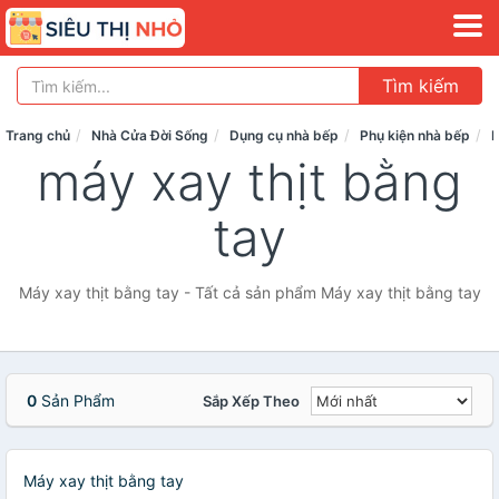
Tìm kiếm
Trang chủ
Nhà Cửa Đời Sống
Dụng cụ nhà bếp
Phụ kiện nhà bếp
D
máy xay thịt bằng
tay
Máy xay thịt bằng tay - Tất cả sản phẩm Máy xay thịt bằng tay
0
Sản Phẩm
Sắp Xếp Theo
Máy xay thịt bằng tay